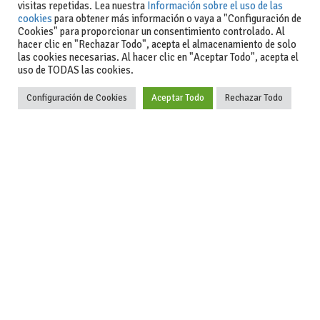
visitas repetidas. Lea nuestra
Información sobre el uso de las
cookies
para obtener más información o vaya a "Configuración de
Cookies" para proporcionar un consentimiento controlado. Al
hacer clic en "Rechazar Todo", acepta el almacenamiento de solo
las cookies necesarias. Al hacer clic en "Aceptar Todo", acepta el
uso de TODAS las cookies.
Configuración de Cookies
Aceptar Todo
Rechazar Todo
-Aviso legal
-Contacto
+34 627 35
y condiciones
-Cómo
00 36
generales
publicar un
de uso
anuncio