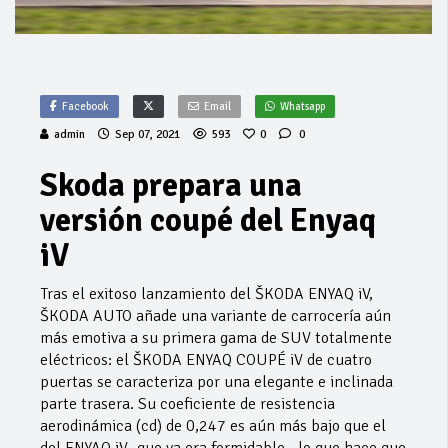
Facebook
Email
Whatsapp
admin
Sep 07, 2021
593
0
0
Skoda prepara una
versión coupé del Enyaq
iV
Tras el exitoso lanzamiento del ŠKODA ENYAQ iV,
ŠKODA AUTO añade una variante de carrocería aún
más emotiva a su primera gama de SUV totalmente
eléctricos: el ŠKODA ENYAQ COUPÉ iV de cuatro
puertas se caracteriza por una elegante e inclinada
parte trasera. Su coeficiente de resistencia
aerodinámica (cd) de 0,247 es aún más bajo que el
del ENYAQ iV -que ya era formidable-, lo que hace que