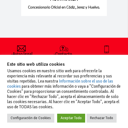
-Aviso legal
-Contacto
+34 627 35
y condiciones
-Cómo
00 36
Este sitio web utiliza cookies
generales
publicar un
de uso
anuncio
Usamos cookies en nuestro sitio web para ofrecerle la
-Vende+
experiencia más relevante al recordar sus preferencias y sus
-Política de
visitas repetidas. Lea nuestra
Información sobre el uso de las
privacidad
cookies
para obtener más información o vaya a "Configuración de
-Política de
Cookies" para proporcionar un consentimiento controlado. Al
cookies
hacer clic en "Rechazar Todo", acepta el almacenamiento de solo
las cookies necesarias. Al hacer clic en "Aceptar Todo", acepta el
uso de TODAS las cookies.
Configuración de Cookies
Aceptar Todo
Rechazar Todo
Copyright
La guia del motor