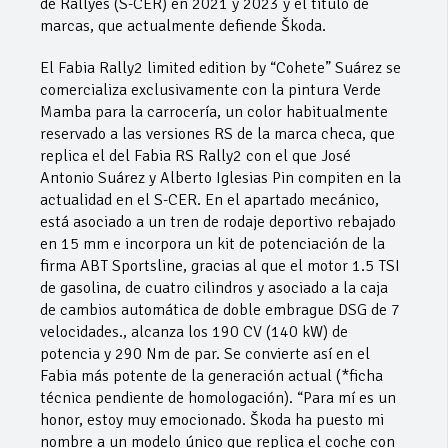
de Rallyes (S-CER) en 2021 y 2023 y el título de
marcas, que actualmente defiende Škoda.
El Fabia Rally2 limited edition by “Cohete” Suárez se
comercializa exclusivamente con la pintura Verde
Mamba para la carrocería, un color habitualmente
reservado a las versiones RS de la marca checa, que
replica el del Fabia RS Rally2 con el que José
Antonio Suárez y Alberto Iglesias Pin compiten en la
actualidad en el S-CER. En el apartado mecánico,
está asociado a un tren de rodaje deportivo rebajado
en 15 mm e incorpora un kit de potenciación de la
firma ABT Sportsline, gracias al que el motor 1.5 TSI
de gasolina, de cuatro cilindros y asociado a la caja
de cambios automática de doble embrague DSG de 7
velocidades., alcanza los 190 CV (140 kW) de
potencia y 290 Nm de par. Se convierte así en el
Fabia más potente de la generación actual (*ficha
técnica pendiente de homologación). “Para mí es un
honor, estoy muy emocionado. Škoda ha puesto mi
nombre a un modelo único que replica el coche con