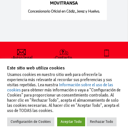
-Aviso legal
-Contacto
+34 627 35
y condiciones
-Cómo
00 36
Este sitio web utiliza cookies
generales
publicar un
de uso
anuncio
Usamos cookies en nuestro sitio web para ofrecerle la
-Vende+
experiencia más relevante al recordar sus preferencias y sus
-Política de
visitas repetidas. Lea nuestra
Información sobre el uso de las
privacidad
cookies
para obtener más información o vaya a "Configuración de
-Política de
Cookies" para proporcionar un consentimiento controlado. Al
cookies
hacer clic en "Rechazar Todo", acepta el almacenamiento de solo
las cookies necesarias. Al hacer clic en "Aceptar Todo", acepta el
uso de TODAS las cookies.
Configuración de Cookies
Aceptar Todo
Rechazar Todo
Copyright
La guia del motor