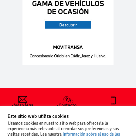
-Aviso legal
-Contacto
+34 627 35
y condiciones
-Cómo
00 36
Este sitio web utiliza cookies
generales
publicar un
de uso
anuncio
Usamos cookies en nuestro sitio web para ofrecerle la
-Vende+
experiencia más relevante al recordar sus preferencias y sus
-Política de
visitas repetidas. Lea nuestra
Información sobre el uso de las