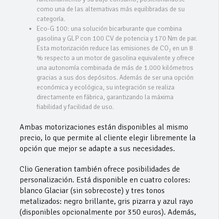
como una de las alternativas más equilibradas de su
categoría.
Eco-G 100: una solución bicarburante que combina
gasolina y GLP con 100 CV de potencia y 170 Nm de par.
Esta motorización reduce las emisiones de CO₂ en un 8
% respecto a un motor de gasolina equivalente y ofrece
una autonomía combinada de más de 1.000 kilómetros
gracias a sus dos depósitos. Además de ser una opción
económica y ecológica, su integración se realiza
directamente en fábrica, garantizando la máxima
fiabilidad y facilidad de uso.
Ambas motorizaciones están disponibles al mismo
precio, lo que permite al cliente elegir libremente la
opción que mejor se adapte a sus necesidades.
Clio Generation también ofrece posibilidades de
personalización. Está disponible en cuatro colores:
blanco Glaciar (sin sobrecoste) y tres tonos
metalizados: negro brillante, gris pizarra y azul rayo
(disponibles opcionalmente por 350 euros). Además,