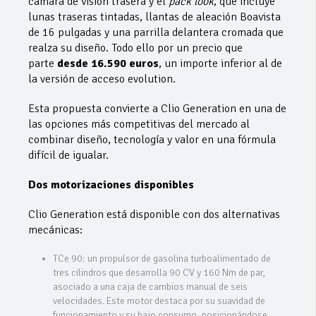
cámara de visión trasera y el
pack look
, que incluye
lunas traseras tintadas, llantas de aleación Boavista
de 16 pulgadas y una parrilla delantera cromada que
realza su diseño. Todo ello por un precio que
parte
desde 16.590 euros
, un importe inferior al de
la versión de acceso evolution.
Esta propuesta convierte a Clio Generation en una de
las opciones más competitivas del mercado al
combinar diseño, tecnología y valor en una fórmula
difícil de igualar.
Dos motorizaciones disponibles
Clio Generation está disponible con dos alternativas
mecánicas:
TCe 90: un propulsor de gasolina turboalimentado de
tres cilindros que desarrolla 90 CV y 160 Nm de par,
asociado a una caja de cambios manual de seis
velocidades. Este motor destaca por su suavidad de
funcionamiento y su bajo consumo, posicionándose