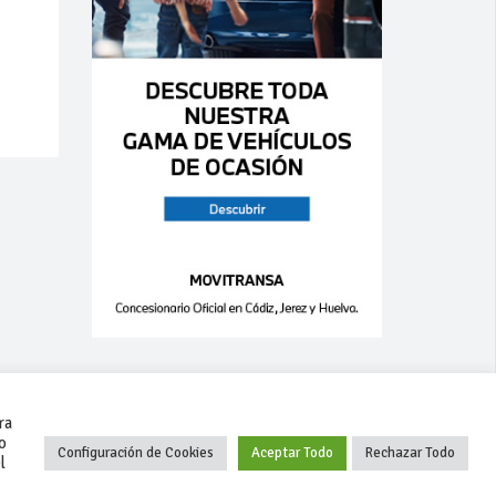
m
ra
o
Configuración de Cookies
Aceptar Todo
Rechazar Todo
l
+34 627 35 00 36