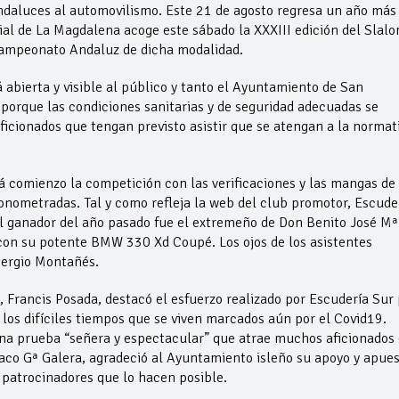
ndaluces al automovilismo. Este 21 de agosto regresa un año más 
rial de La Magdalena acoge este sábado la XXXIII edición del Slal
Campeonato Andaluz de dicha modalidad.
 abierta y visible al público y tanto el Ayuntamiento de San
porque las condiciones sanitarias y de seguridad adecuadas se
aficionados que tengan previsto asistir que se atengan a la normat
á comienzo la competición con las verificaciones y las mangas de
onometradas. Tal y como refleja la web del club promotor, Escude
. El ganador del año pasado fue el extremeño de Don Benito José Mª
n con su potente BMW 330 Xd Coupé. Los ojos de los asistentes
Sergio Montañés.
, Francis Posada, destacó el esfuerzo realizado por Escudería Sur
los difíciles tiempos que se viven marcados aún por el Covid19.
na prueba “señera y espectacular” que atrae muchos aficionados
 Paco Gª Galera, agradeció al Ayuntamiento isleño su apoyo y apue
 patrocinadores que lo hacen posible.