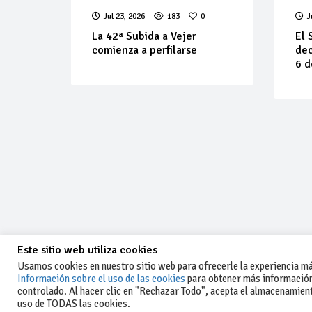
Jul 23, 2026
183
0
J
La 42ª Subida a Vejer
El 
comienza a perfilarse
dec
6 d
Este sitio web utiliza cookies
Usamos cookies en nuestro sitio web para ofrecerle la experiencia más
Información sobre el uso de las cookies
para obtener más información
controlado. Al hacer clic en "Rechazar Todo", acepta el almacenamiento
-Aviso legal y condiciones generales
uso de TODAS las cookies.
de uso