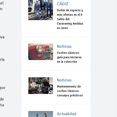
el
CÁDIZ
om
Doble de espacio y
más ofertas en el II
Salón del
Caravaning Andaluz
en Jerez
iva
Noticias
Coches clásicos:
guía para iniciarse
ría
en la colección
Noticias
Mantenimiento de
 por
coches clásicos:
consejos prácticos
 de
sta
Actualidad