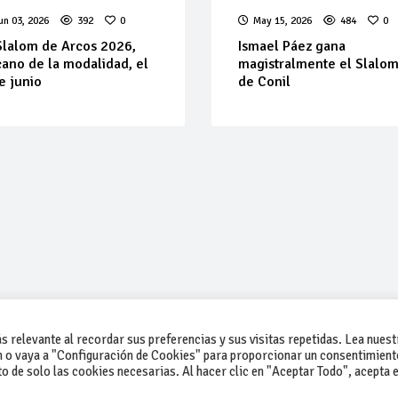
un 03, 2026
392
0
May 15, 2026
484
0
Slalom de Arcos 2026,
Ismael Páez gana
ano de la modalidad, el
magistralmente el Slalo
e junio
de Conil
 relevante al recordar sus preferencias y sus visitas repetidas. Lea nuest
 o vaya a "Configuración de Cookies" para proporcionar un consentimient
 de solo las cookies necesarias. Al hacer clic en "Aceptar Todo", acepta e
-Contacto
-Cómo publicar un anuncio