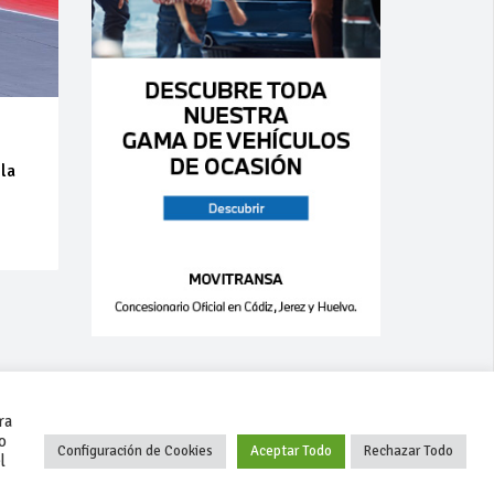
 la
a
ra
o
Configuración de Cookies
Aceptar Todo
Rechazar Todo
l
+34 627 35 00 36