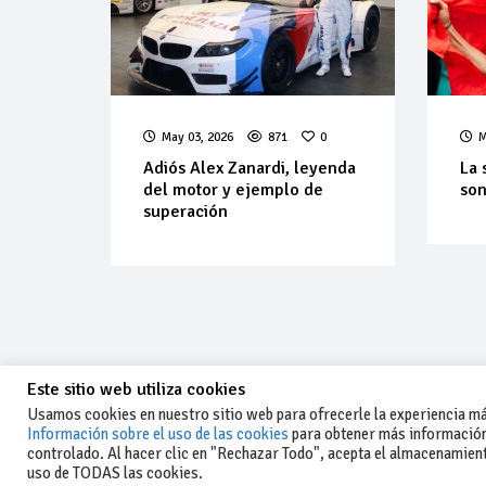
May 03, 2026
871
0
M
Adiós Alex Zanardi, leyenda
La 
del motor y ejemplo de
son
superación
Este sitio web utiliza cookies
Usamos cookies en nuestro sitio web para ofrecerle la experiencia más
Información sobre el uso de las cookies
para obtener más información
controlado. Al hacer clic en "Rechazar Todo", acepta el almacenamiento
-Aviso legal y condiciones generales
uso de TODAS las cookies.
de uso