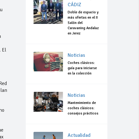
CÁDIZ
su
Doble de espacio y
más ofertas en el II
Salón del
Caravaning Andaluz
en Jerez
n
 El
Noticias
Coches clásicos:
guía para iniciarse
en la colección
 Red
Alan
Noticias
Mantenimiento de
coches clásicos:
ho
consejos prácticos
ue
Actualidad
ax