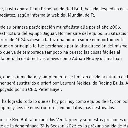
r, hasta ahora Team Principal de Red Bull, ha sido despedido de 
ediatez, según informa la web del Mundial de F1.
sde su primera participación mundialista allá por el año 2005,
estructura del equipo Jaguar, Horner sale del equipo. Su situació
rero de 2024 saliese a la luz una noticia sobre comportamiento
ue en principio le fue perdonado por la alta dirección del mismo.
o que va de temporada tampoco ha puesto las cosas fáciles al
 la pérdida de directivos claves como Adrian Newey o Jonathan
o, que es inmediato, y simplemente se limitan desde la cúpula de
ner será sustituido a priori por Laurent Mekies, de Racing Bulls, 
apoyado por su CEO, Peter Bayer.
ll ha logrado todo lo que es hoy por hoy como equipo de F1, con oc
stappen; y seis de constructores, como datos más destacados.
rner de Red Bull al mismo Jos Verstappen y supuestas presiones q
e de la denominada ‘Silly Season’ 2025 es la próxima salida de M