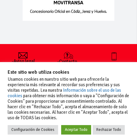
-Aviso legal
-Contacto
+34 627 35
y condiciones
-Cómo
00 36
Este sitio web utiliza cookies
generales
publicar un
de uso
anuncio
Usamos cookies en nuestro sitio web para ofrecerle la
-Vende+
experiencia más relevante al recordar sus preferencias y sus
-Política de
visitas repetidas. Lea nuestra
Información sobre el uso de las
privacidad
cookies
para obtener más información o vaya a "Configuración de
-Política de
Cookies" para proporcionar un consentimiento controlado. Al
cookies
hacer clic en "Rechazar Todo", acepta el almacenamiento de solo
las cookies necesarias. Al hacer clic en "Aceptar Todo", acepta el
uso de TODAS las cookies.
Configuración de Cookies
Aceptar Todo
Rechazar Todo
Copyright
La guia del motor