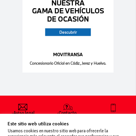
-Aviso legal
-Contacto
+34 627 35
y condiciones
-Cómo
00 36
Este sitio web utiliza cookies
generales
publicar un
de uso
anuncio
Usamos cookies en nuestro sitio web para ofrecerle la
-Vende+