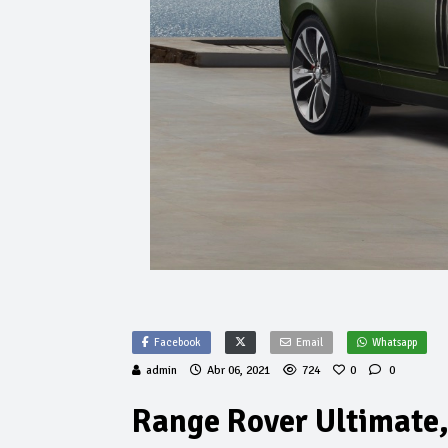
Facebook
Email
Whatsapp
admin
Abr 06, 2021
724
0
0
Range Rover Ultimate,