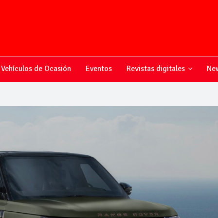
Vehículos de Ocasión
Eventos
Revistas digitales
New