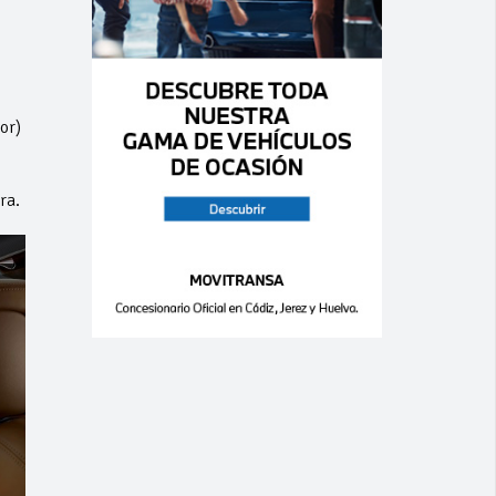
or)
ra.