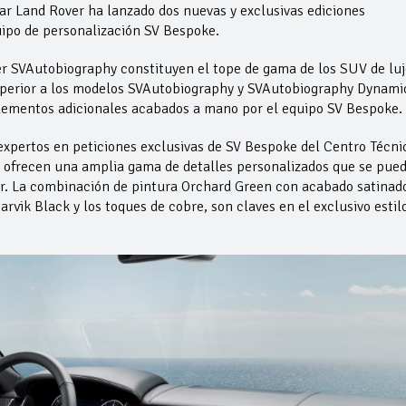
uar Land Rover ha lanzado dos nuevas y exclusivas ediciones
uipo de personalización SV Bespoke.
r SVAutobiography constituyen el tope de gama de los SUV de luj
superior a los modelos SVAutobiography y SVAutobiography Dynami
lementos adicionales acabados a mano por el equipo SV Bespoke.
 expertos en peticiones exclusivas de SV Bespoke del Centro Técni
, ofrecen una amplia gama de detalles personalizados que se pue
r. La combinación de pintura Orchard Green con acabado satinad
rvik Black y los toques de cobre, son claves en el exclusivo estil