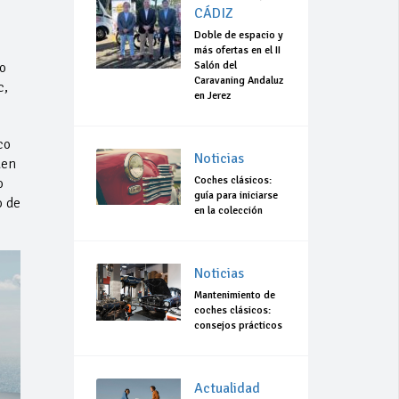
CÁDIZ
Doble de espacio y
más ofertas en el II
o
Salón del
Caravaning Andaluz
c,
en Jerez
co
Noticias
den
Coches clásicos:
o
guía para iniciarse
o de
en la colección
Noticias
Mantenimiento de
coches clásicos:
consejos prácticos
Actualidad