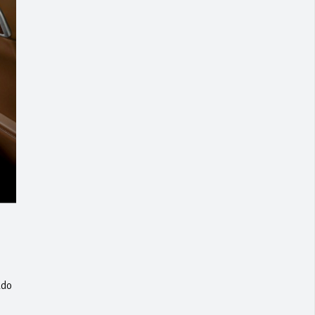
.
ado