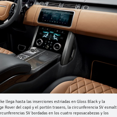
ke llega hasta las inserciones estriadas en Gloss Black y la
e Rover del capó y el portón trasero, la circunferencia SV esmal
circunferencias SV bordadas en los cuatro reposacabezas y los