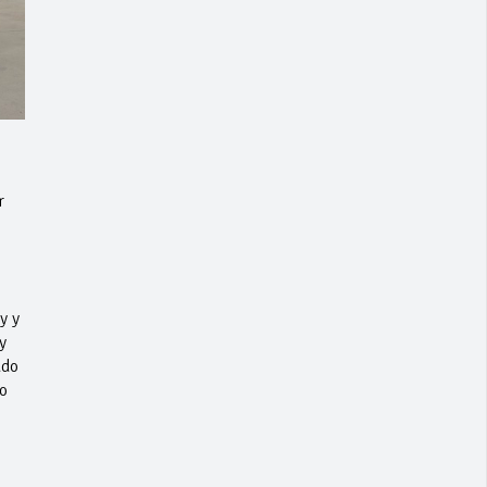
r
y y
y
ado
o