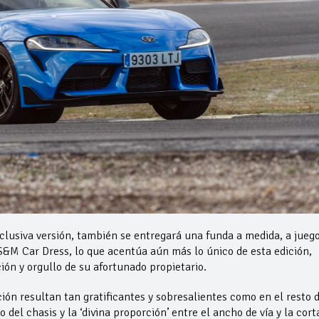
xclusiva versión, también se entregará una funda a medida, a jueg
 S&M Car Dress, lo que acentúa aún más lo único de esta edición,
ión y orgullo de su afortunado propietario.
ión resultan tan gratificantes y sobresalientes como en el resto 
 del chasis y la ‘divina proporción’ entre el ancho de vía y la cort