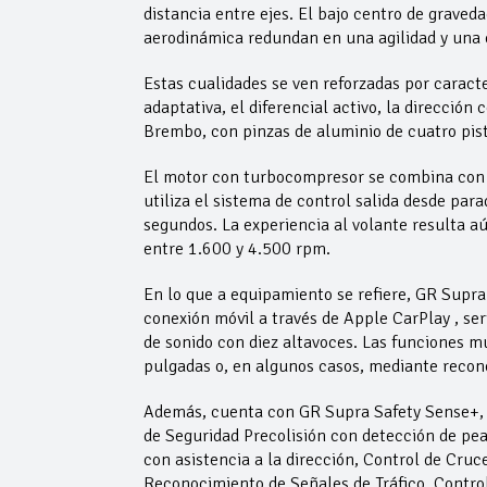
distancia entre ejes. El bajo centro de gravedad
aerodinámica redundan en una agilidad y una 
Estas cualidades se ven reforzadas por caract
adaptativa, el diferencial activo, la dirección
Brembo, con pinzas de aluminio de cuatro pist
El motor con turbocompresor se combina con u
utiliza el sistema de control salida desde pa
segundos. La experiencia al volante resulta 
entre 1.600 y 4.500 rpm.
En lo que a equipamiento se refiere, GR Supr
conexión móvil a través de Apple CarPlay , s
de sonido con diez altavoces. Las funciones m
pulgadas o, en algunos casos, mediante recon
Además, cuenta con GR Supra Safety Sense+, p
de Seguridad Precolisión con detección de peat
con asistencia a la dirección, Control de Cruc
Reconocimiento de Señales de Tráfico, Contro