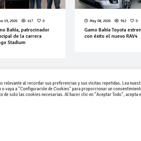
un 19, 2026
417
0
May 08, 2026
912
0
o Bahía, patrocinador
Gamo Bahía Toyota estre
ncipal de la carrera
con éxito el nuevo RAV4
ngo Stadium
 relevante al recordar sus preferencias y sus visitas repetidas. Lea nuest
 o vaya a "Configuración de Cookies" para proporcionar un consentimient
 de solo las cookies necesarias. Al hacer clic en "Aceptar Todo", acepta e
-Contacto
-Cómo publicar un anuncio
-Vende+