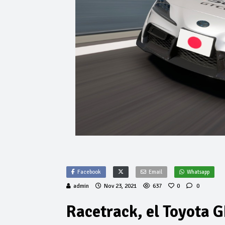
Facebook
Email
Whatsapp
admin
Nov 23, 2021
637
0
0
Racetrack, el Toyota 