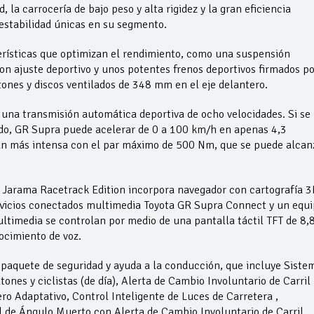
, la carrocería de bajo peso y alta rigidez y la gran eficiencia
estabilidad únicas en su segmento.
erísticas que optimizan el rendimiento, como una suspensión
 con ajuste deportivo y unos potentes frenos deportivos firmados po
ones y discos ventilados de 348 mm en el eje delantero.
na transmisión automática deportiva de ocho velocidades. Si se
rado, GR Supra puede acelerar de 0 a 100 km/h en apenas 4,3
aún más intensa con el par máximo de 500 Nm, que se puede alcan
a Jarama Racetrack Edition incorpora navegador con cartografía 3
ervicios conectados multimedia Toyota GR Supra Connect y un equ
ultimedia se controlan por medio de una pantalla táctil TFT de 8,
ocimiento de voz.
aquete de seguridad y ayuda a la conducción, que incluye Siste
ones y ciclistas (de día), Alerta de Cambio Involuntario de Carril
ero Adaptativo, Control Inteligente de Luces de Carretera ,
l de Ángulo Muerto con Alerta de Cambio Involuntario de Carril,