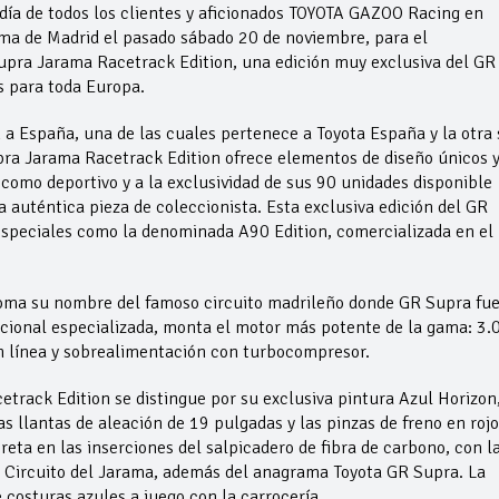
día de todos los clientes y aficionados TOYOTA GAZOO Racing en
ama de Madrid el pasado sábado 20 de noviembre, para el
upra Jarama Racetrack Edition, una edición muy exclusiva del GR
s para toda Europa.
a España, una de las cuales pertenece a Toyota España y la otra 
pra Jarama Racetrack Edition ofrece elementos de diseño únicos 
como deportivo y a la exclusividad de sus 90 unidades disponible
 auténtica pieza de coleccionista. Esta exclusiva edición del GR
especiales como la denominada A90 Edition, comercializada en el
toma su nombre del famoso circuito madrileño donde GR Supra fu
cional especializada, monta el motor más potente de la gama: 3.
 en línea y sobrealimentación con turbocompresor.
rack Edition se distingue por su exclusiva pintura Azul Horizon
 llantas de aleación de 19 pulgadas y las pinzas de freno en rojo
reta en las inserciones del salpicadero de fibra de carbono, con l
l Circuito del Jarama, además del anagrama Toyota GR Supra. La
 costuras azules a juego con la carrocería.