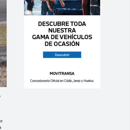
o
de
a