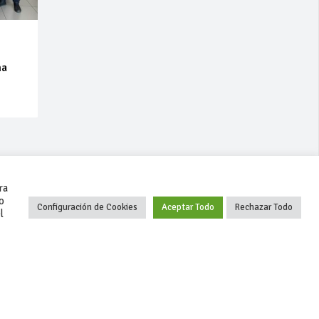
na
ra
o
Configuración de Cookies
Aceptar Todo
Rechazar Todo
l
+34 627 35 00 36