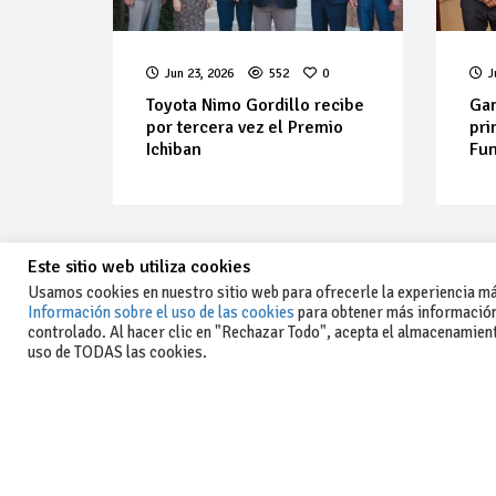
Jun 23, 2026
552
0
J
Toyota Nimo Gordillo recibe
Gam
por tercera vez el Premio
pri
Ichiban
Fu
Este sitio web utiliza cookies
Usamos cookies en nuestro sitio web para ofrecerle la experiencia más
Información sobre el uso de las cookies
para obtener más información
controlado. Al hacer clic en "Rechazar Todo", acepta el almacenamiento
-Aviso legal y condiciones generales
uso de TODAS las cookies.
de uso
-Política de privacidad
-Política de cookies