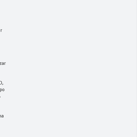
r
zar
D,
ipo
8
ma