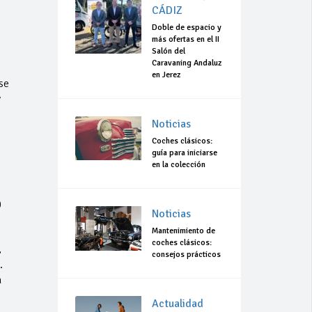
CÁDIZ
Doble de espacio y
más ofertas en el II
Salón del
Caravaning Andaluz
en Jerez
se
y
Noticias
Coches clásicos:
guía para iniciarse
en la colección
e
0
Noticias
Mantenimiento de
coches clásicos:
,
consejos prácticos
.
a
Actualidad