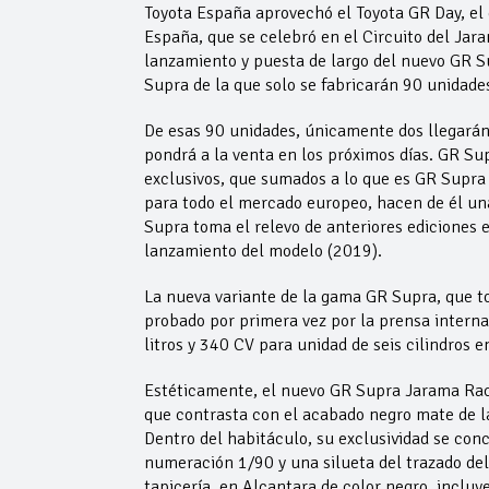
Toyota España aprovechó el Toyota GR Day, el 
España, que se celebró en el Circuito del Jar
lanzamiento y puesta de largo del nuevo GR S
Supra de la que solo se fabricarán 90 unidade
De esas 90 unidades, únicamente dos llegarán 
pondrá a la venta en los próximos días. GR Su
exclusivos, que sumados a lo que es GR Supra 
para todo el mercado europeo, hacen de él una
Supra toma el relevo de anteriores ediciones 
lanzamiento del modelo (2019).
La nueva variante de la gama GR Supra, que 
probado por primera vez por la prensa interna
litros y 340 CV para unidad de seis cilindros
Estéticamente, el nuevo GR Supra Jarama Racet
que contrasta con el acabado negro mate de las
Dentro del habitáculo, su exclusividad se conc
numeración 1/90 y una silueta del trazado de
tapicería, en Alcantara de color negro, incluye