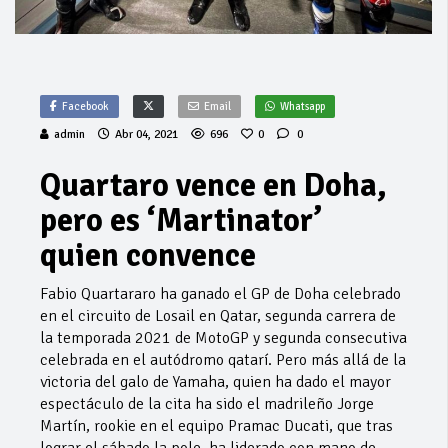
Facebook
Email
Whatsapp
admin
Abr 04, 2021
696
0
0
Quartaro vence en Doha,
pero es ‘Martinator’
quien convence
Fabio Quartararo ha ganado el GP de Doha celebrado
en el circuito de Losail en Qatar, segunda carrera de
la temporada 2021 de MotoGP y segunda consecutiva
celebrada en el autódromo qatarí. Pero más allá de la
victoria del galo de Yamaha, quien ha dado el mayor
espectáculo de la cita ha sido el madrileño Jorge
Martín, rookie en el equipo Pramac Ducati, que tras
lograr el sábado la pole, ha liderado con mano de