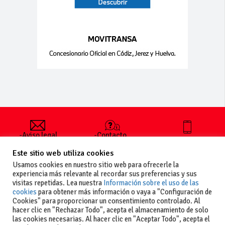
-Aviso legal
-Contacto
+34 627 35
y condiciones
-Cómo
00 36
Este sitio web utiliza cookies
generales
publicar un
de uso
anuncio
Usamos cookies en nuestro sitio web para ofrecerle la
-Vende+
experiencia más relevante al recordar sus preferencias y sus
-Política de
visitas repetidas. Lea nuestra
Información sobre el uso de las
privacidad
cookies
para obtener más información o vaya a "Configuración de
-Política de
Cookies" para proporcionar un consentimiento controlado. Al
cookies
hacer clic en "Rechazar Todo", acepta el almacenamiento de solo
las cookies necesarias. Al hacer clic en "Aceptar Todo", acepta el