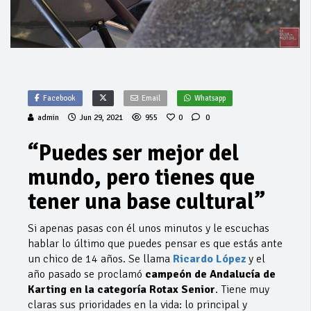
Facebook
Email
Whatsapp
admin
Jun 29, 2021
955
0
0
“Puedes ser mejor del
mundo, pero tienes que
tener una base cultural”
Si apenas pasas con él unos minutos y le escuchas
hablar lo último que puedes pensar es que estás ante
un chico de 14 años. Se llama
Ricardo López
y el
año pasado se proclamó
campeón de Andalucía de
Karting en la categoría Rotax Senior
. Tiene muy
claras sus prioridades en la vida: lo principal y