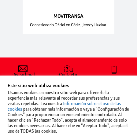
-Aviso legal
-Contacto
+34 627 35
y condiciones
-Cómo
00 36
Este sitio web utiliza cookies
generales
publicar un
de uso
anuncio
Usamos cookies en nuestro sitio web para ofrecerle la
-Vende+
experiencia más relevante al recordar sus preferencias y sus
-Política de
visitas repetidas. Lea nuestra
Información sobre el uso de las
privacidad
cookies
para obtener más información o vaya a "Configuración de
-Política de
Cookies" para proporcionar un consentimiento controlado. Al
cookies
hacer clic en "Rechazar Todo", acepta el almacenamiento de solo
las cookies necesarias. Al hacer clic en "Aceptar Todo", acepta el
uso de TODAS las cookies.