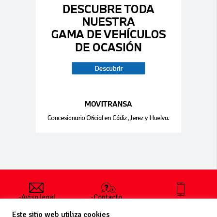
-Aviso legal
-Contacto
+34 627 35
y condiciones
-Cómo
00 36
Este sitio web utiliza cookies
generales
publicar un