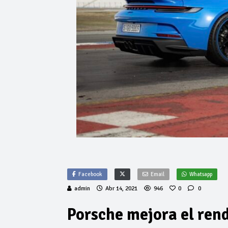
Facebook
Email
Whatsapp
admin
Abr 14, 2021
946
0
0
Porsche mejora el ren