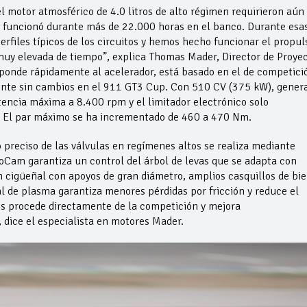
l motor atmosférico de 4.0 litros de alto régimen requirieron aún
3 funcionó durante más de 22.000 horas en el banco. Durante esa
files típicos de los circuitos y hemos hecho funcionar el propul
uy elevada de tiempo”, explica Thomas Mader, Director de Proye
sponde rápidamente al acelerador, está basado en el de competici
ente sin cambios en el 911 GT3 Cup. Con 510 CV (375 kW), gener
encia máxima a 8.400 rpm y el limitador electrónico solo
. El par máximo se ha incrementado de 460 a 470 Nm.
 preciso de las válvulas en regímenes altos se realiza mediante
ioCam garantiza un control del árbol de levas que se adapta con
n cigüeñal con apoyos de gran diámetro, amplios casquillos de bie
al de plasma garantiza menores pérdidas por fricción y reduce el
es procede directamente de la competición y mejora
 dice el especialista en motores Mader.