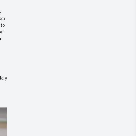
s
sor
cto
ón
a
la y