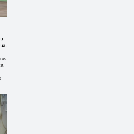
su
gual
tros
ca.
s
s