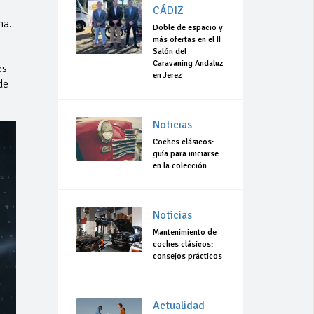
CÁDIZ
na.
Doble de espacio y
más ofertas en el II
Salón del
Caravaning Andaluz
es
en Jerez
de
Noticias
Coches clásicos:
guía para iniciarse
en la colección
Noticias
Mantenimiento de
coches clásicos:
consejos prácticos
Actualidad