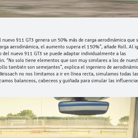
 el nuevo 911 GT3 genera un 50% más de carga aerodinámica que 
arga aerodinámica, el aumento supera el 150%”, añade Roll. Al i
co del nuevo 911 GT3 se puede adaptar individualmente a las
ión. “No solo tiene elementos que son muy similares a los de nues
llo también son semejantes”, explica el ingeniero de aerodinámi
eissach no nos limitamos a ir en línea recta, simulamos todas la
camos balanceos, cabeceos y guiñada para simular las influencia