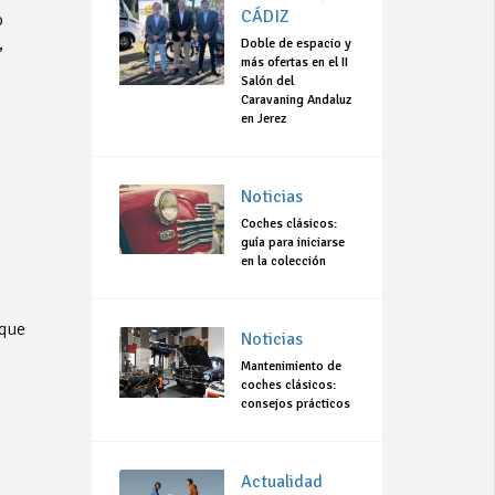
CÁDIZ
o
,
Doble de espacio y
más ofertas en el II
Salón del
Caravaning Andaluz
en Jerez
s
Noticias
Coches clásicos:
guía para iniciarse
en la colección
 que
Noticias
Mantenimiento de
coches clásicos:
consejos prácticos
Actualidad