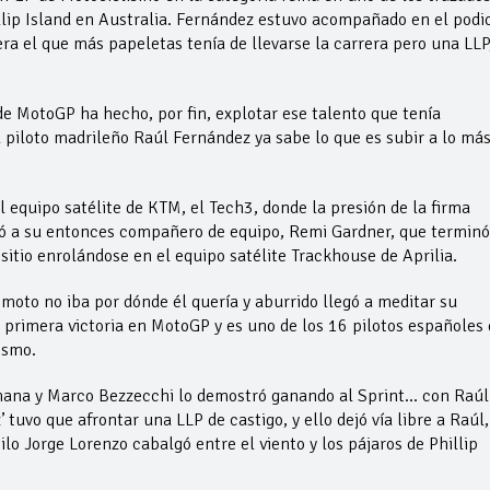
illip Island en Australia. Fernández estuvo acompañado en el podi
ra el que más papeletas tenía de llevarse la carrera pero una LLP
de MotoGP ha hecho, por fin, explotar ese talento que tenía
 piloto madrileño Raúl Fernández ya sabe lo que es subir a lo má
 equipo satélite de KTM, el Tech3, donde la presión de la firma
llevó a su entonces compañero de equipo, Remi Gardner, que terminó
itio enrolándose en el equipo satélite Trackhouse de Aprilia.
moto no iba por dónde él quería y aburrido llegó a meditar su
su primera victoria en MotoGP y es uno de los 16 pilotos españoles
ismo.
semana y Marco Bezzecchi lo demostró ganando al Sprint… con Raúl
 tuvo que afrontar una LLP de castigo, y ello dejó vía libre a Raúl,
lo Jorge Lorenzo cabalgó entre el viento y los pájaros de Phillip