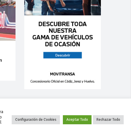
an
ra
o
Configuración de Cookies
Aceptar Todo
Rechazar Todo
l
+34 627 35 00 36