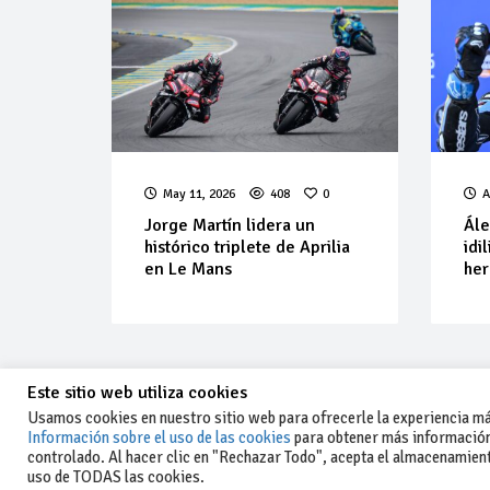
May 11, 2026
408
0
A
Jorge Martín lidera un
Ále
histórico triplete de Aprilia
idi
en Le Mans
her
Este sitio web utiliza cookies
Usamos cookies en nuestro sitio web para ofrecerle la experiencia más
Información sobre el uso de las cookies
para obtener más información
controlado. Al hacer clic en "Rechazar Todo", acepta el almacenamiento
-Aviso legal y condiciones generales
uso de TODAS las cookies.
de uso