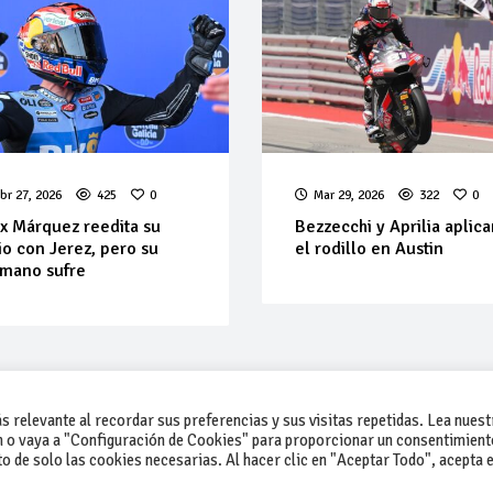
br 27, 2026
425
0
Mar 29, 2026
322
0
x Márquez reedita su
Bezzecchi y Aprilia aplic
lio con Jerez, pero su
el rodillo en Austin
mano sufre
 relevante al recordar sus preferencias y sus visitas repetidas. Lea nuest
 o vaya a "Configuración de Cookies" para proporcionar un consentimient
 de solo las cookies necesarias. Al hacer clic en "Aceptar Todo", acepta e
-Contacto
-Cómo publicar un anuncio