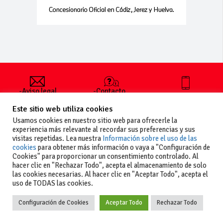
-Aviso legal
-Contacto
+34 627 35
y condiciones
-Cómo
00 36
Este sitio web utiliza cookies
generales
publicar un
de uso
anuncio
Usamos cookies en nuestro sitio web para ofrecerle la
-Vende+
experiencia más relevante al recordar sus preferencias y sus
-Política de
visitas repetidas. Lea nuestra
Información sobre el uso de las
privacidad
cookies
para obtener más información o vaya a "Configuración de
-Política de
Cookies" para proporcionar un consentimiento controlado. Al
cookies
hacer clic en "Rechazar Todo", acepta el almacenamiento de solo
las cookies necesarias. Al hacer clic en "Aceptar Todo", acepta el
uso de TODAS las cookies.
Configuración de Cookies
Aceptar Todo
Rechazar Todo
Copyright
La guia del motor