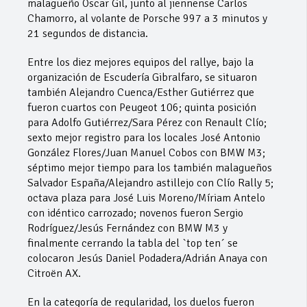
malagueño Óscar Gil, junto al jiennense Carlos
Chamorro, al volante de Porsche 997 a 3 minutos y
21 segundos de distancia.
Entre los diez mejores equipos del rallye, bajo la
organización de Escudería Gibralfaro, se situaron
también Alejandro Cuenca/Esther Gutiérrez que
fueron cuartos con Peugeot 106; quinta posición
para Adolfo Gutiérrez/Sara Pérez con Renault Clío;
sexto mejor registro para los locales José Antonio
González Flores/Juan Manuel Cobos con BMW M3;
séptimo mejor tiempo para los también malagueños
Salvador España/Alejandro astillejo con Clío Rally 5;
octava plaza para José Luis Moreno/Míriam Antelo
con idéntico carrozado; novenos fueron Sergio
Rodríguez/Jesús Fernández con BMW M3 y
finalmente cerrando la tabla del `top ten´ se
colocaron Jesús Daniel Podadera/Adrián Anaya con
Citroën AX.
En la categoría de regularidad, los duelos fueron