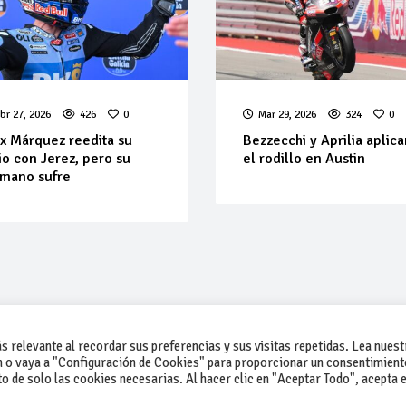
br 27, 2026
426
0
Mar 29, 2026
324
0
x Márquez reedita su
Bezzecchi y Aprilia aplic
lio con Jerez, pero su
el rodillo en Austin
mano sufre
 relevante al recordar sus preferencias y sus visitas repetidas. Lea nuest
 o vaya a "Configuración de Cookies" para proporcionar un consentimient
 de solo las cookies necesarias. Al hacer clic en "Aceptar Todo", acepta e
-Contacto
-Cómo publicar un anuncio