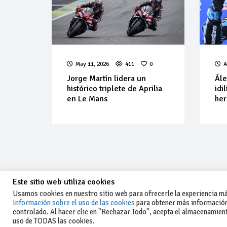
May 11, 2026
411
0
A
Jorge Martín lidera un
Ále
histórico triplete de Aprilia
idi
en Le Mans
her
Este sitio web utiliza cookies
Usamos cookies en nuestro sitio web para ofrecerle la experiencia más
Información sobre el uso de las cookies
para obtener más información
controlado. Al hacer clic en "Rechazar Todo", acepta el almacenamiento
-Aviso legal y condiciones generales
uso de TODAS las cookies.
de uso