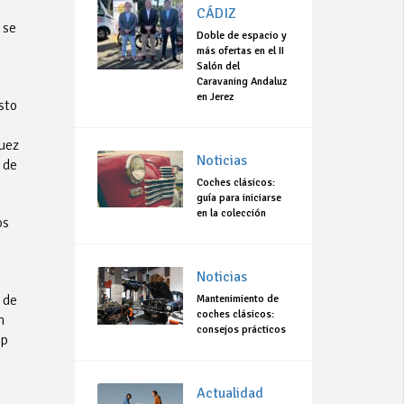
CÁDIZ
 se
Doble de espacio y
más ofertas en el II
Salón del
Caravaning Andaluz
en Jerez
sto
uez
Noticias
 de
Coches clásicos:
guía para iniciarse
en la colección
os
Noticias
 de
Mantenimiento de
coches clásicos:
n
consejos prácticos
op
Actualidad