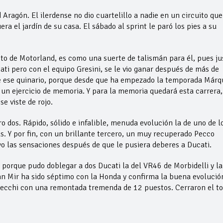
Aragón. El ilerdense no dio cuartelillo a nadie en un circuito que
ra el jardín de su casa. El sábado al sprint le paró los pies a su
ito de Motorland, es como una suerte de talismán para él, pues ju
i pero con el equipo Gresini, se le vio ganar después de más de
 de ese quinario, porque desde que ha empezado la temporada Márq
un ejercicio de memoria. Y para la memoria quedará esta carrera,
e viste de rojo.
 dos. Rápido, sólido e infalible, menuda evolución la de uno de l
. Y por fin, con un brillante tercero, un muy recuperado Pecco
 las sensaciones después de que le pusiera deberes a Ducati.
porque pudo doblegar a dos Ducati la del VR46 de Morbidelli y la
an Mir ha sido séptimo con la Honda y confirma la buena evolució
zzecchi con una remontada tremenda de 12 puestos. Cerraron el t