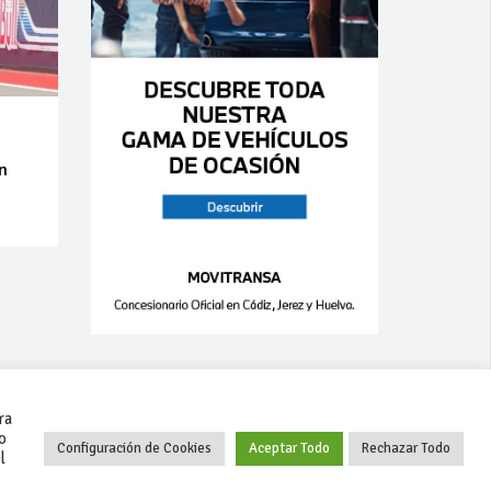
an
ra
o
Configuración de Cookies
Aceptar Todo
Rechazar Todo
l
+34 627 35 00 36