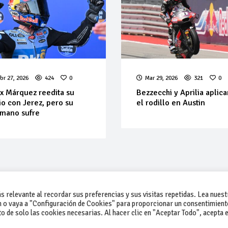
br 27, 2026
424
0
Mar 29, 2026
321
0
x Márquez reedita su
Bezzecchi y Aprilia aplic
lio con Jerez, pero su
el rodillo en Austin
mano sufre
 relevante al recordar sus preferencias y sus visitas repetidas. Lea nuest
 o vaya a "Configuración de Cookies" para proporcionar un consentimient
 de solo las cookies necesarias. Al hacer clic en "Aceptar Todo", acepta e
-Contacto
-Cómo publicar un anuncio