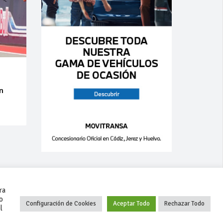
an
ra
o
Configuración de Cookies
Aceptar Todo
Rechazar Todo
l
+34 627 35 00 36