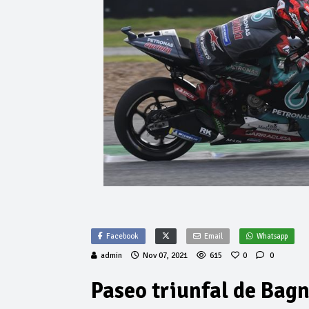
Facebook
Email
Whatsapp
admin
Nov 07, 2021
615
0
0
Paseo triunfal de Bag