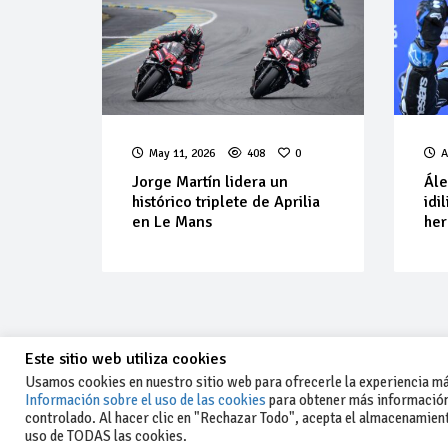
May 11, 2026
408
0
A
Jorge Martín lidera un
Ále
histórico triplete de Aprilia
idi
en Le Mans
her
Este sitio web utiliza cookies
Usamos cookies en nuestro sitio web para ofrecerle la experiencia más
Información sobre el uso de las cookies
para obtener más información
controlado. Al hacer clic en "Rechazar Todo", acepta el almacenamiento
-Aviso legal y condiciones generales
uso de TODAS las cookies.
de uso