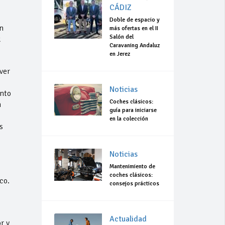
CÁDIZ
Doble de espacio y
n
más ofertas en el II
Salón del
k
Caravaning Andaluz
en Jerez
ver
Noticias
unto
Coches clásicos:
n
guía para iniciarse
en la colección
s
Noticias
Mantenimiento de
coches clásicos:
co.
consejos prácticos
Actualidad
r y