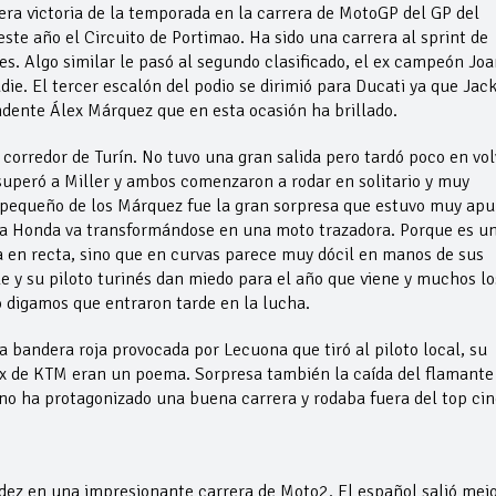
era victoria de la temporada en la carrera de MotoGP del GP del
ste año el Circuito de Portimao. Ha sido una carrera al sprint de
les. Algo similar le pasó al segundo clasificado, el ex campeón Joa
ie. El tercer escalón del podio se dirimió para Ducati ya que Jac
ndente Álex Márquez que en esta ocasión ha brillado.
 corredor de Turín. No tuvo una gran salida pero tardó poco en vol
superó a Miller y ambos comenzaron a rodar en solitario y muy
l pequeño de los Márquez fue la gran sorpresa que estuvo muy ap
 la Honda va transformándose en una moto trazadora. Porque es u
a en recta, sino que en curvas parece muy dócil en manos de sus
e y su piloto turinés dan miedo para el año que viene y muchos lo
 digamos que entraron tarde en la lucha.
a bandera roja provocada por Lecuona que tiró al piloto local, su
ox de KTM eran un poema. Sorpresa también la caída del flamante
no ha protagonizado una buena carrera y rodaba fuera del top cin
z en una impresionante carrera de Moto2. El español salió mejo