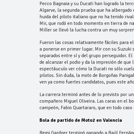
Pecco Bagnaia y su Ducati han logrado la terc
Algarve, la segunda prueba que ha albergado e
huida del piloto italiano que no ha tenido riva
Mir, que rodó en todo momento en tierra de nad
Miller se llevó la lucha contra un muy sorpre
Fueron las cosas relativamente fáciles para el
a ponerse en primer lugar. Mir con su Suzuki 
separados entre sí y del grupo perseguidor. E
de alcanzar el podio y da la impresión de que
espectáuculo ver cómo la Ducati no sólo vuel
pilotos. Sin duda, la moto de Borgoñas Panigal
ven ya como fuertes candidatos, pues este año
La carrera terminó antes de lo previsto por un
compañero Miguel Oliveira. Las caras en el b
campeón, Fabio Quartararo, que en todo caso 
Bola de partido de Moto2 en Valencia
Remi Gardner terminó ganando a Raúl Fernánde