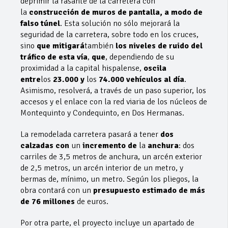
deprimir la rasante de la carretera con
la
construcción de muros de pantalla, a modo de
falso túnel
. Esta solución no sólo mejorará la
seguridad de la carretera, sobre todo en los cruces,
sino
que mitigará
también
los niveles de ruido del
tráfico de esta vía
,
que
, dependiendo de su
proximidad a la capital hispalense,
oscila
entre
los
23.000 y
los
74.000 vehículos al día
.
Asimismo, resolverá, a través de un paso superior, los
accesos y el enlace con la red viaria de los núcleos de
Montequinto y Condequinto, en Dos Hermanas.
La remodelada carretera pasará a tener
dos
calzadas con
un
incremento de
la
anchura
: dos
carriles de 3,5 metros de anchura, un arcén exterior
de 2,5 metros, un arcén interior de un metro, y
bermas de, mínimo, un metro. Según los pliegos, la
obra contará con un
presupuesto estimado de más
de 76 millones
de euros.
Por otra parte, el proyecto incluye un apartado de