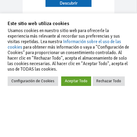
Este sitio web utiliza cookies
Usamos cookies en nuestro sitio web para ofrecerle la
experiencia más relevante al recordar sus preferencias y sus
visitas repetidas. Lea nuestra
Información sobre el uso de las
cookies
para obtener más información o vaya a "Configuración de
Cookies" para proporcionar un consentimiento controlado. Al
hacer clic en "Rechazar Todo", acepta el almacenamiento de solo
las cookies necesarias. Al hacer clic en "Aceptar Todo", acepta el
uso de TODAS las cookies.
Configuración de Cookies
Aceptar Todo
Rechazar Todo
-Aviso legal
-Contacto
+34 627 35
y condiciones
-Cómo
00 36
generales
publicar un
de uso
anuncio
-Vende+
-Política de
privacidad
-Política de
cookies