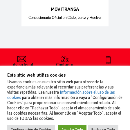
-Aviso legal
-Contacto
+34 627 35
y condiciones
-Cómo
00 36
Este sitio web utiliza cookies
generales
publicar un
de uso
anuncio
Usamos cookies en nuestro sitio web para ofrecerle la
-Vende+
experiencia más relevante al recordar sus preferencias y sus
-Política de
visitas repetidas. Lea nuestra
Información sobre el uso de las
privacidad
cookies
para obtener más información o vaya a "Configuración de
-Política de
Cookies" para proporcionar un consentimiento controlado. Al
cookies
hacer clic en "Rechazar Todo", acepta el almacenamiento de solo
las cookies necesarias. Al hacer clic en "Aceptar Todo", acepta el
uso de TODAS las cookies.
Configuración de Cookies
Aceptar Todo
Rechazar Todo