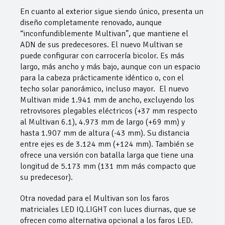
En cuanto al exterior sigue siendo único, presenta un
diseño completamente renovado, aunque
“inconfundiblemente Multivan”, que mantiene el
ADN de sus predecesores. El nuevo Multivan se
puede configurar con carrocería bicolor. Es más
largo, más ancho y más bajo, aunque con un espacio
para la cabeza prácticamente idéntico o, con el
techo solar panorámico, incluso mayor. El nuevo
Multivan mide 1.941 mm de ancho, excluyendo los
retrovisores plegables eléctricos (+37 mm respecto
al Multivan 6.1), 4.973 mm de largo (+69 mm) y
hasta 1.907 mm de altura (-43 mm). Su distancia
entre ejes es de 3.124 mm (+124 mm). También se
ofrece una versión con batalla larga que tiene una
longitud de 5.173 mm (131 mm más compacto que
su predecesor).
Otra novedad para el Multivan son los faros
matriciales LED IQ.LIGHT con luces diurnas, que se
ofrecen como alternativa opcional a los faros LED.