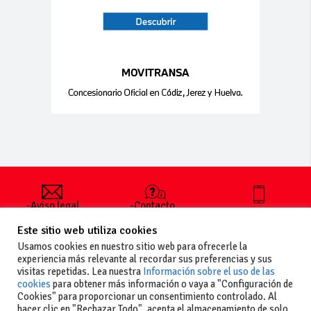
-Aviso legal
-Contacto
+34 627 35
y condiciones
-Cómo
00 36
Este sitio web utiliza cookies
generales
publicar un
de uso
anuncio
Usamos cookies en nuestro sitio web para ofrecerle la
-Vende+
experiencia más relevante al recordar sus preferencias y sus
-Política de
visitas repetidas. Lea nuestra
Información sobre el uso de las
privacidad
cookies
para obtener más información o vaya a "Configuración de
-Política de
Cookies" para proporcionar un consentimiento controlado. Al
cookies
hacer clic en "Rechazar Todo", acepta el almacenamiento de solo