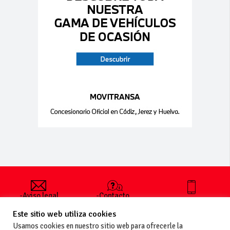
-Aviso legal
-Contacto
+34 627 35
y condiciones
-Cómo
00 36
Este sitio web utiliza cookies
generales
publicar un
de uso
anuncio
Usamos cookies en nuestro sitio web para ofrecerle la