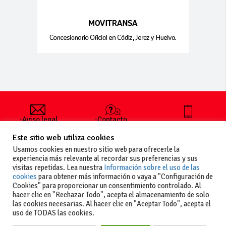
-Aviso legal
-Contacto
+34 627 35
y condiciones
-Cómo
00 36
Este sitio web utiliza cookies
generales
publicar un
de uso
anuncio
Usamos cookies en nuestro sitio web para ofrecerle la
-Vende+
experiencia más relevante al recordar sus preferencias y sus
-Política de
visitas repetidas. Lea nuestra
Información sobre el uso de las
privacidad
cookies
para obtener más información o vaya a "Configuración de
-Política de
Cookies" para proporcionar un consentimiento controlado. Al
cookies
hacer clic en "Rechazar Todo", acepta el almacenamiento de solo
las cookies necesarias. Al hacer clic en "Aceptar Todo", acepta el
uso de TODAS las cookies.