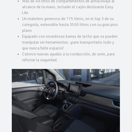
Más de 49 litros de compartimentos de almacenaje al
alcance de la mano, incluido el cajón deslizante Easy
Life
Un maletero generoso de 775 litros, en el top 3 de su
categoría, extensible hasta 3500 litros con su gran piso
plano
Equipado con novedosas barras de techo que se pueden
manipular sin herramientas: ¡para transportarlo todo y
que nunca falte espacio!
Catorce nuevas ayudas a la conducción, de serie, para
reforzar la seguridad.