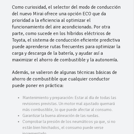
Como curiosidad, el selector del modo de conducción
del nuevo Mirai ofrece una opción ECO que da
prioridad a la eficiencia al optimizar el
funcionamiento del aire acondicionado. Por otra
parte, como sucede en los híbridos eléctricos de
Toyota, el sistema de conducción eficiente predictiva
puede aprenderse rutas frecuentes para optimizar la
carga y descarga de la batería, y ayudar así a
maximizar el ahorro de combustible y la autonomía.
Además, se valieron de algunas técnicas básicas de
ahorro de combustible que cualquier conductor
puede poner en práctica:
Mantenimiento y preparación: Estar al día de todas las
revisiones previstas. Un motor mal ajustado quemará
más combustible, lo que puede afectar al consumo.
Garantizar la buena alineación de las ruedas.
Comprobar la presión de los neumáticos ya que, si no
están bien hinchados, el consumo puede verse
incrementado.