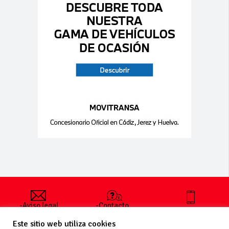
-Aviso legal
-Contacto
+34 627 35
y condiciones
-Cómo
00 36
Este sitio web utiliza cookies
generales
publicar un