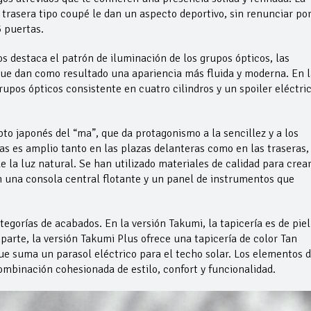
n trasera tipo coupé le dan un aspecto deportivo, sin renunciar po
5 puertas.
os destaca el patrón de iluminación de los grupos ópticos, las
 que dan como resultado una apariencia más fluida y moderna. En l
grupos ópticos consistente en cuatro cilindros y un spoiler eléctri
pto japonés del “ma”, que da protagonismo a la sencillez y a los
as es amplio tanto en las plazas delanteras como en las traseras,
e la luz natural. Se han utilizado materiales de calidad para crea
n una consola central flotante y un panel de instrumentos que
gorías de acabados. En la versión Takumi, la tapicería es de piel
u parte, la versión Takumi Plus ofrece una tapicería de color Tan
que suma un parasol eléctrico para el techo solar. Los elementos 
combinación cohesionada de estilo, confort y funcionalidad.