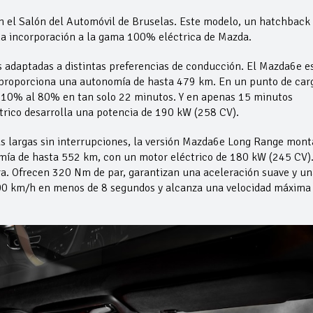
 el Salón del Automóvil de Bruselas. Este modelo, un hatchback
ima incorporación a la gama 100% eléctrica de Mazda.
 adaptadas a distintas preferencias de conducción. El Mazda6e e
 proporciona una autonomía de hasta 479 km. En un punto de car
l 10% al 80% en tan solo 22 minutos. Y en apenas 15 minutos
rico desarrolla una potencia de 190 kW (258 CV).
ás largas sin interrupciones, la versión Mazda6e Long Range mont
mía de hasta 552 km, con un motor eléctrico de 180 kW (245 CV)
ra. Ofrecen 320 Nm de par, garantizan una aceleración suave y un
100 km/h en menos de 8 segundos y alcanza una velocidad máxima