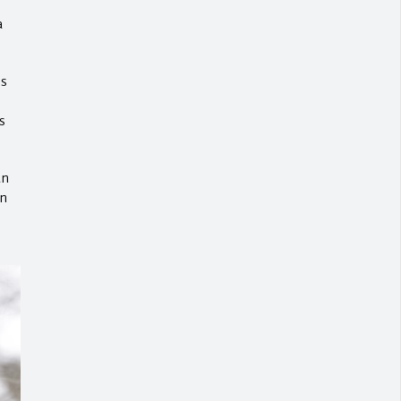
a
os
s
an
un