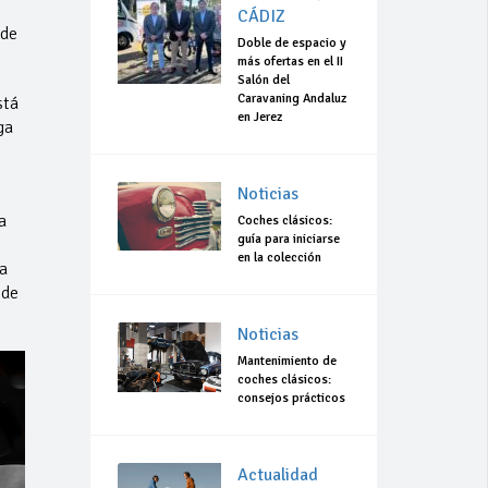
CÁDIZ
 de
Doble de espacio y
más ofertas en el II
Salón del
Caravaning Andaluz
stá
en Jerez
ga
Noticias
a
Coches clásicos:
guía para iniciarse
.
en la colección
a
 de
Noticias
Mantenimiento de
coches clásicos:
consejos prácticos
Actualidad