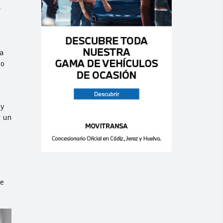
r
a
co
 y
r un
de