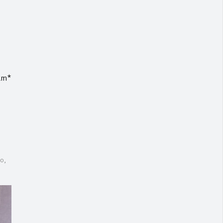
/km*
o,