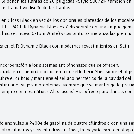
nal lo ponen las llantas de 20 pulgadas «Style 10672», también en
 el llamativo diseño de las llantas.
o en Gloss Black en vez de los opcionales plateados de los modelo
o. El F-PACE R-Dynamic Black está disponible en una amplia gama
incluido el nuevo Ostuni White) y dos pinturas metalizadas premiu
alza en el R-Dynamic Black con modernos revestimientos en Satin
ncorporación a los sistemas antipinchazos que se ofrecen.
grada en el neumático que crea un sello hermético sobre el obje
ubre el orificio y mantiene el sellado hermético de la cavidad del
ntinuar el viaje sin problemas, siempre que se mantenga la presi
iempre con neumáticos All seasons) y se ofrece para llantas con
o enchufable P400e de gasolina de cuatro cilindros o con una se
tro cilindros y seis cilindros en línea, la mayoría con tecnología