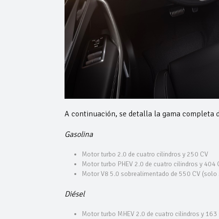
A continuación, se detalla la gama completa 
Gasolina
Motor turbo 2.0 de cuatro cilindros y 250 CV
Motor turbo PHEV 2.0 de cuatro cilindros y 404
Motor V8 5.0 sobrealimentado de 550 CV (solo
Diésel
Motor turbo MHEV 2.0 de cuatro cilindros y 163