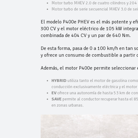
Motor turbo MHEV 2.0 de cuatro cilindros y 204
Motor turbo de serie secuencial MHEV 3.0 de sei
El modelo P400e PHEV es el más potente y efic
300 CV y el motor eléctrico de 105 kW integr
combinada de 404 CV y un par de 640 Nm.
De esta forma, pasa de 0 a 100 km/h en tan s
y ofrece un consumo de combustible a partir d
Además, el motor P400e permite seleccionar e
HYBRID
utiliza tanto el motor de gasolina como 
conducción exclusivamente eléctrica y el motor
EV
ofrece una autonomía de hasta 53 km de con
SAVE
permite al conductor recuperar hasta el 85
en zonas urbanas.