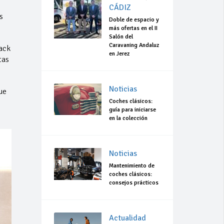
CÁDIZ
s
Doble de espacio y
más ofertas en el II
Salón del
Caravaning Andaluz
ack
en Jerez
tas
Noticias
ue
Coches clásicos:
guía para iniciarse
en la colección
Noticias
Mantenimiento de
coches clásicos:
consejos prácticos
Actualidad