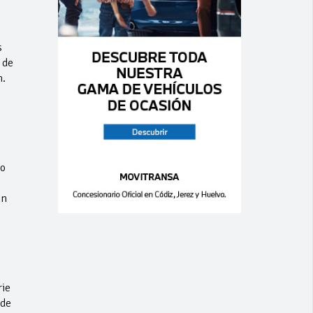
s
 de
m.
to
ón
rie
 de