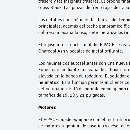
trasero y las insignias traseras. El broche fi
Gloss Black. Las pinzas de freno rojas destacan
Los detalles continúan en las barras del tech
principales, además del techo panorámico fij
colores: un acabado liso, siete metalizados (
El lujoso interior artesanal del F-PACE se re
Charcoal Ash y pedales de metal brillante.
Los neumáticos autosellantes son una nueva i
Funcionan mediante una capa de sellador inte
clavado en la banda de rodadura. El sellador c
neumático. Esta función permite al cliente co
del neumático. Está disponible como opción (s
tamaños de 19, 20 y 21 pulgadas.
Motores
El F-PACE puede equiparse con el motor híbrid
de motores Ingenium de gasolina y diésel de cua