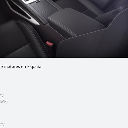
de motores en España:
 CV
 SVR)
 CV