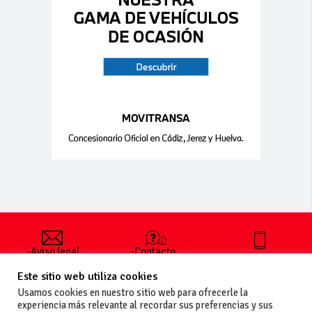
-Aviso legal
-Contacto
+34 627 35
y condiciones
-Cómo
00 36
Este sitio web utiliza cookies
generales
publicar un
de uso
anuncio
Usamos cookies en nuestro sitio web para ofrecerle la
-Vende+
experiencia más relevante al recordar sus preferencias y sus