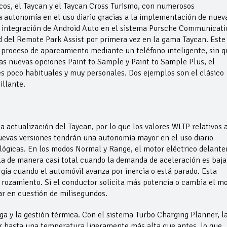
icos, el Taycan y el Taycan Cross Turismo, con numerosos
a autonomía en el uso diario gracias a la implementación de nuev
a integración de Android Auto en el sistema Porsche Communicati
 del Remote Park Assist por primera vez en la gama Taycan. Este
 proceso de aparcamiento mediante un teléfono inteligente, sin q
las nuevas opciones Paint to Sample y Paint to Sample Plus, el
s poco habituales y muy personales. Dos ejemplos son el clásico
illante.
ctualización del Taycan, por lo que los valores WLTP relativos a
uevas versiones tendrán una autonomía mayor en el uso diario
lógicas. En los modos Normal y Range, el motor eléctrico delante
pla de manera casi total cuando la demanda de aceleración es baja
rgía cuando el automóvil avanza por inercia o está parado. Esta
r rozamiento. Si el conductor solicita más potencia o cambia el m
ar en cuestión de milisegundos.
a y la gestión térmica. Con el sistema Turbo Charging Planner, l
ar hasta una temperatura ligeramente más alta que antes, lo que