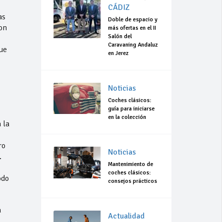
CÁDIZ
as
Doble de espacio y
on
más ofertas en el II
Salón del
Caravaning Andaluz
ue
en Jerez
Noticias
Coches clásicos:
guía para iniciarse
en la colección
 la
ro
Noticias
.
Mantenimiento de
coches clásicos:
odo
consejos prácticos
a
Actualidad