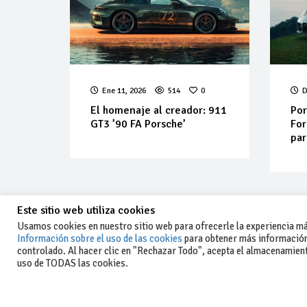
Ene 11, 2026
514
0
D
El homenaje al creador: 911
Por
GT3 ’90 FA Porsche’
For
par
Este sitio web utiliza cookies
Usamos cookies en nuestro sitio web para ofrecerle la experiencia más
Información sobre el uso de las cookies
para obtener más información
controlado. Al hacer clic en "Rechazar Todo", acepta el almacenamiento
-Aviso legal y condiciones generales
uso de TODAS las cookies.
de uso
-Política de privacidad
-Política de cookies