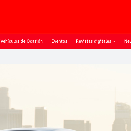
Vehículos de Ocasión
Eventos
Revistas digitales
New