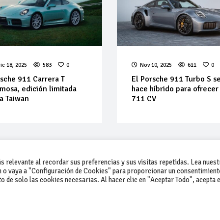
ic 18, 2025
583
0
Nov 10, 2025
611
0
sche 911 Carrera T
El Porsche 911 Turbo S s
mosa, edición limitada
hace híbrido para ofrecer
a Taiwan
711 CV
 relevante al recordar sus preferencias y sus visitas repetidas. Lea nuest
 o vaya a "Configuración de Cookies" para proporcionar un consentimient
 de solo las cookies necesarias. Al hacer clic en "Aceptar Todo", acepta e
-Contacto
-Cómo publicar un anuncio
-Vende+