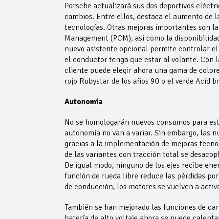
Porsche actualizará sus dos deportivos eléctr
cambios. Entre ellos, destaca el aumento de l
tecnologías. Otras mejoras importantes son l
Management (PCM), así como la disponibilidad
nuevo asistente opcional permite controlar el
el conductor tenga que estar al volante. Con 
cliente puede elegir ahora una gama de colore
rojo Rubystar de los años 90 o el verde Acid br
Autonomía
No se homologarán nuevos consumos para esta a
autonomía no van a variar. Sin embargo, las n
gracias a la implementación de mejoras tecno
de las variantes con tracción total se desaco
De igual modo, ninguno de los ejes recibe ene
función de rueda libre reduce las pérdidas po
de conducción, los motores se vuelven a activ
También se han mejorado las funciones de carg
batería de alto voltaje ahora se puede calent