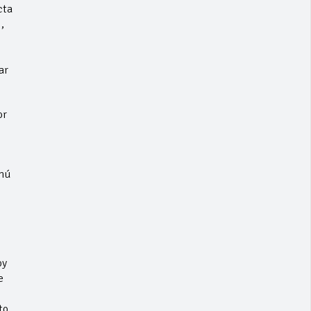
cta
,
ar
or
enú
oy
e
to