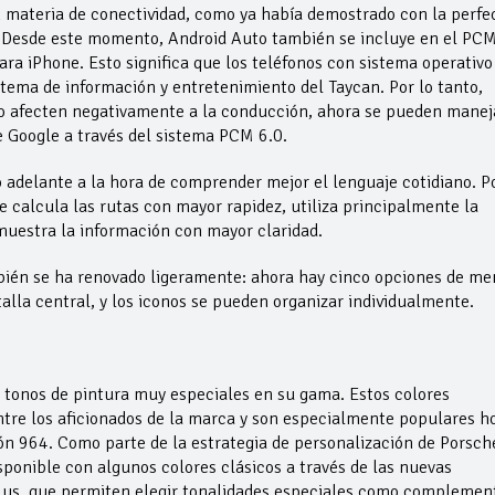
n materia de conectividad, como ya había demostrado con la perfe
. Desde este momento, Android Auto también se incluye en el PCM
ra iPhone. Esto significa que los teléfonos con sistema operativo
stema de información y entretenimiento del Taycan. Por lo tanto,
no afecten negativamente a la conducción, ahora se pueden manej
 Google a través del sistema PCM 6.0.
o adelante a la hora de comprender mejor el lenguaje cotidiano. P
te calcula las rutas con mayor rapidez, utiliza principalmente la
muestra la información con mayor claridad.
mbién se ha renovado ligeramente: ahora hay cinco opciones de m
talla central, y los iconos se pueden organizar individualmente.
e tonos de pintura muy especiales en su gama. Estos colores
ntre los aficionados de la marca y son especialmente populares h
ón 964. Como parte de la estrategia de personalización de Porsch
sponible con algunos colores clásicos a través de las nuevas
lus, que permiten elegir tonalidades especiales como complemen