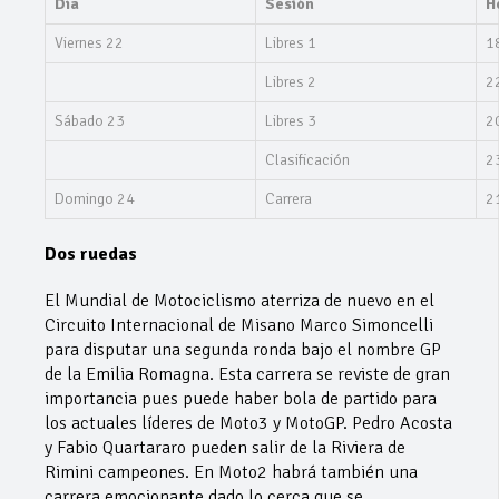
Día
Sesión
H
Viernes 22
Libres 1
1
Libres 2
2
Sábado 23
Libres 3
2
Clasificación
2
Domingo 24
Carrera
2
Dos ruedas
El Mundial de Motociclismo aterriza de nuevo en el
Circuito Internacional de Misano Marco Simoncelli
para disputar una segunda ronda bajo el nombre GP
de la Emilia Romagna. Esta carrera se reviste de gran
importancia pues puede haber bola de partido para
los actuales líderes de Moto3 y MotoGP. Pedro Acosta
y Fabio Quartararo pueden salir de la Riviera de
Rimini campeones. En Moto2 habrá también una
carrera emocionante dado lo cerca que se