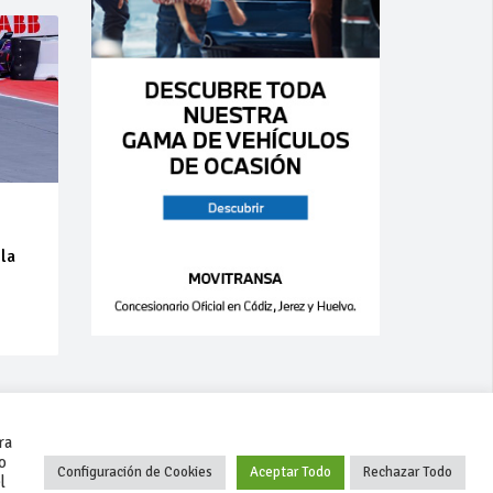
 la
a
ra
o
Configuración de Cookies
Aceptar Todo
Rechazar Todo
l
+34 627 35 00 36