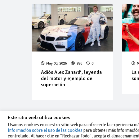
May 03, 2026
886
0
M
Adiós Alex Zanardi, leyenda
La 
del motor y ejemplo de
son
superación
Este sitio web utiliza cookies
Usamos cookies en nuestro sitio web para ofrecerle la experiencia más
Información sobre el uso de las cookies
para obtener más información
controlado. Al hacer clic en "Rechazar Todo", acepta el almacenamiento
-Aviso legal y condiciones generales