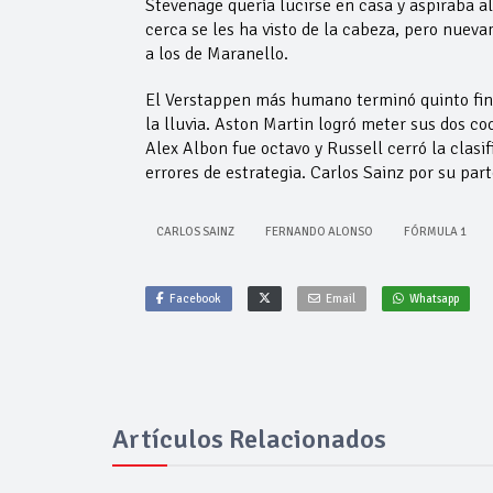
Stevenage quería lucirse en casa y aspiraba a
cerca se les ha visto de la cabeza, pero nuevam
a los de Maranello.
El Verstappen más humano terminó quinto final
la lluvia. Aston Martin logró meter sus dos c
Alex Albon fue octavo y Russell cerró la cla
errores de estrategia. Carlos Sainz por su part
CARLOS SAINZ
FERNANDO ALONSO
FÓRMULA 1
Facebook
Email
Whatsapp
Artículos Relacionados