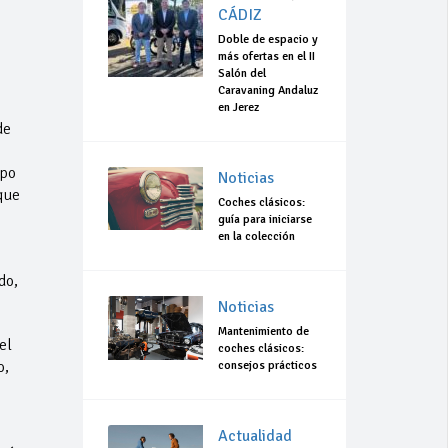
CÁDIZ
Doble de espacio y
más ofertas en el II
Salón del
Caravaning Andaluz
en Jerez
de
mpo
Noticias
que
Coches clásicos:
guía para iniciarse
en la colección
do,
Noticias
Mantenimiento de
el
coches clásicos:
o,
consejos prácticos
Actualidad