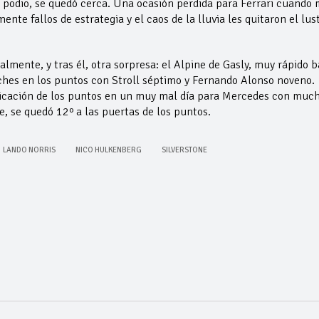
l podio, se quedó cerca. Una ocasión perdida para Ferrari cuando
ente fallos de estrategia y el caos de la lluvia les quitaron el lus
mente, y tras él, otra sorpresa: el Alpine de Gasly, muy rápido b
oches en los puntos con Stroll séptimo y Fernando Alonso noveno.
sificación de los puntos en un muy mal día para Mercedes con muc
e, se quedó 12º a las puertas de los puntos.
LANDO NORRIS
NICO HULKENBERG
SILVERSTONE