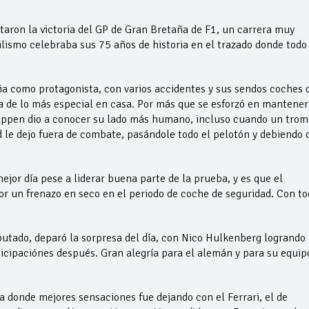
otaron la victoria del GP de Gran Bretaña de F1, un carrera muy
ilismo celebraba sus 75 años de historia en el trazado donde todo
via como protagonista, con varios accidentes y sus sendos coches 
ia de lo más especial en casa. Por más que se esforzó en mantener
tappen dio a conocer su lado más humano, incluso cuando un tro
d le dejo fuera de combate, pasándole todo el pelotón y debiendo 
mejor día pese a liderar buena parte de la prueba, y es que el
r un frenazo en seco en el periodo de coche de seguridad. Con to
putado, deparó la sorpresa del día, con Nico Hulkenberg logrando 
ticipaciónes después. Gran alegría para el alemán y para su equip
a donde mejores sensaciones fue dejando con el Ferrari, el de