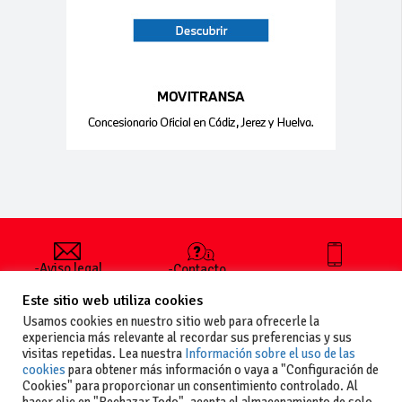
-Aviso legal
-Contacto
+34 627 35
y condiciones
-Cómo
00 36
Este sitio web utiliza cookies
generales
publicar un
de uso
anuncio
Usamos cookies en nuestro sitio web para ofrecerle la
-Vende+
experiencia más relevante al recordar sus preferencias y sus
-Política de
visitas repetidas. Lea nuestra
Información sobre el uso de las
privacidad
cookies
para obtener más información o vaya a "Configuración de
-Política de
Cookies" para proporcionar un consentimiento controlado. Al
cookies