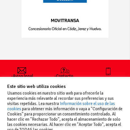
-Aviso legal
-Contacto
+34 627 35
y condiciones
-Cómo
00 36
Este sitio web utiliza cookies
generales
publicar un
de uso
anuncio
Usamos cookies en nuestro sitio web para ofrecerle la
-Vende+
experiencia más relevante al recordar sus preferencias y sus
-Política de
visitas repetidas. Lea nuestra
Información sobre el uso de las
privacidad
cookies
para obtener más información o vaya a "Configuración de
-Política de
Cookies" para proporcionar un consentimiento controlado. Al
cookies
hacer clic en "Rechazar Todo", acepta el almacenamiento de solo
las cookies necesarias. Al hacer clic en "Aceptar Todo", acepta el
uso de TODAS las cookies.