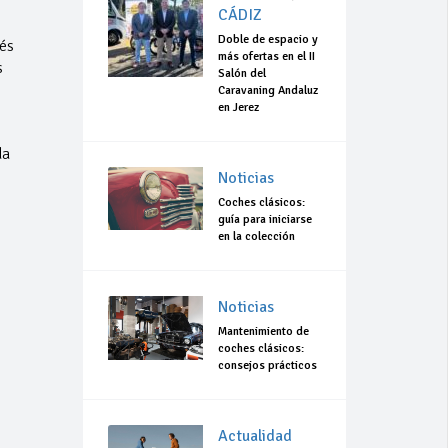
CÁDIZ
Doble de espacio y
és
más ofertas en el II
s
Salón del
Caravaning Andaluz
en Jerez
da
Noticias
Coches clásicos:
guía para iniciarse
en la colección
Noticias
Mantenimiento de
coches clásicos:
consejos prácticos
Actualidad