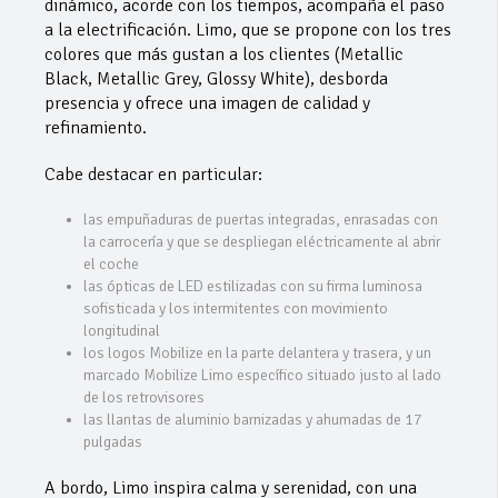
dinámico, acorde con los tiempos, acompaña el paso
a la electrificación. Limo, que se propone con los tres
colores que más gustan a los clientes (Metallic
Black, Metallic Grey, Glossy White), desborda
presencia y ofrece una imagen de calidad y
refinamiento.
Cabe destacar en particular:
las empuñaduras de puertas integradas, enrasadas con
la carrocería y que se despliegan eléctricamente al abrir
el coche
las ópticas de LED estilizadas con su firma luminosa
sofisticada y los intermitentes con movimiento
longitudinal
los logos Mobilize en la parte delantera y trasera, y un
marcado Mobilize Limo específico situado justo al lado
de los retrovisores
las llantas de aluminio barnizadas y ahumadas de 17
pulgadas
A bordo, Limo inspira calma y serenidad, con una