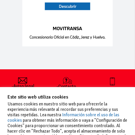
-Aviso legal
-Contacto
+34 627 35
y condiciones
-Cómo
00 36
Este sitio web utiliza cookies
generales
publicar un
de uso
anuncio
Usamos cookies en nuestro sitio web para ofrecerle la
-Vende+
experiencia más relevante al recordar sus preferencias y sus
-Política de
visitas repetidas. Lea nuestra
Información sobre el uso de las
privacidad
cookies
para obtener más información o vaya a "Configuración de
-Política de
Cookies" para proporcionar un consentimiento controlado. Al
cookies
hacer clic en "Rechazar Todo", acepta el almacenamiento de solo