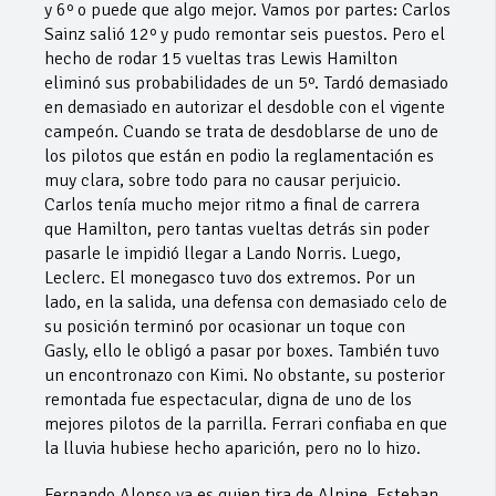
y 6º o puede que algo mejor. Vamos por partes: Carlos
Sainz salió 12º y pudo remontar seis puestos. Pero el
hecho de rodar 15 vueltas tras Lewis Hamilton
eliminó sus probabilidades de un 5º. Tardó demasiado
en demasiado en autorizar el desdoble con el vigente
campeón. Cuando se trata de desdoblarse de uno de
los pilotos que están en podio la reglamentación es
muy clara, sobre todo para no causar perjuicio.
Carlos tenía mucho mejor ritmo a final de carrera
que Hamilton, pero tantas vueltas detrás sin poder
pasarle le impidió llegar a Lando Norris. Luego,
Leclerc. El monegasco tuvo dos extremos. Por un
lado, en la salida, una defensa con demasiado celo de
su posición terminó por ocasionar un toque con
Gasly, ello le obligó a pasar por boxes. También tuvo
un encontronazo con Kimi. No obstante, su posterior
remontada fue espectacular, digna de uno de los
mejores pilotos de la parrilla. Ferrari confiaba en que
la lluvia hubiese hecho aparición, pero no lo hizo.
Fernando Alonso ya es quien tira de Alpine. Esteban