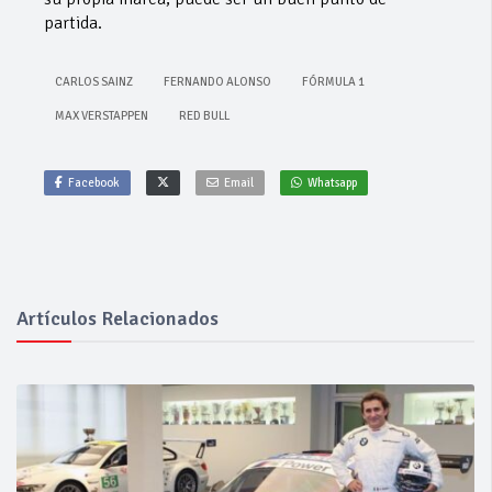
partida.
CARLOS SAINZ
FERNANDO ALONSO
FÓRMULA 1
MAX VERSTAPPEN
RED BULL
Facebook
Email
Whatsapp
Artículos Relacionados