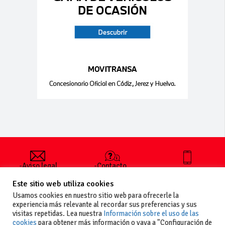
-Aviso legal
-Contacto
+34 627 35
y condiciones
-Cómo
00 36
Este sitio web utiliza cookies
generales
publicar un
de uso
anuncio
Usamos cookies en nuestro sitio web para ofrecerle la
-Vende+
experiencia más relevante al recordar sus preferencias y sus
-Política de
visitas repetidas. Lea nuestra
Información sobre el uso de las
privacidad
cookies
para obtener más información o vaya a "Configuración de