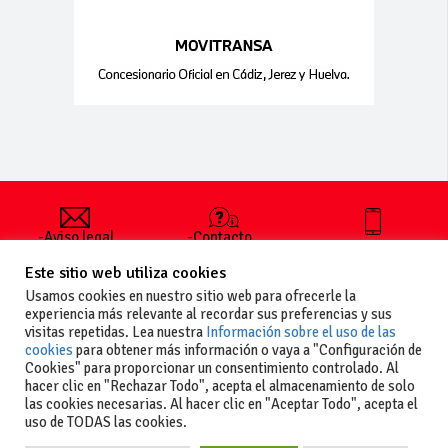
-Aviso legal
-Contacto
+34 627 35
y condiciones
-Cómo
00 36
Este sitio web utiliza cookies
generales
publicar un
de uso
anuncio
Usamos cookies en nuestro sitio web para ofrecerle la
-Vende+
experiencia más relevante al recordar sus preferencias y sus
-Política de
visitas repetidas. Lea nuestra
Información sobre el uso de las
privacidad
cookies
para obtener más información o vaya a "Configuración de
-Política de
Cookies" para proporcionar un consentimiento controlado. Al
cookies
hacer clic en "Rechazar Todo", acepta el almacenamiento de solo
las cookies necesarias. Al hacer clic en "Aceptar Todo", acepta el
uso de TODAS las cookies.