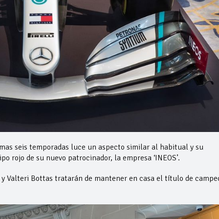
mas seis temporadas luce un aspecto similar al habitual y su
ipo rojo de su nuevo patrocinador, la empresa ‘INEOS’.
y Valteri Bottas tratarán de mantener en casa el título de campe