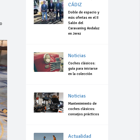
CÁDIZ
Doble de espacio y
más ofertas en el II
o
Salón del
Caravaning Andaluz
en Jerez
Noticias
Coches clásicos:
guía para iniciarse
en la colección
Noticias
Mantenimiento de
coches clásicos:
consejos prácticos
Actualidad