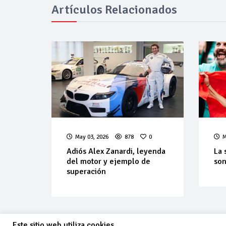
Artículos Relacionados
May 03, 2026
878
0
M
Adiós Alex Zanardi, leyenda
La 
del motor y ejemplo de
son
superación
Este sitio web utiliza cookies