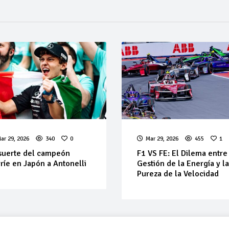
ar 29, 2026
340
0
Mar 29, 2026
455
1
suerte del campeón
F1 VS FE: El Dilema entre
ríe en Japón a Antonelli
Gestión de la Energía y l
Pureza de la Velocidad