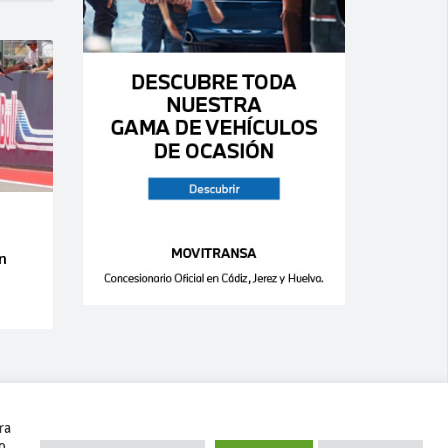
an
ra
o