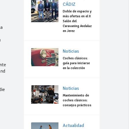
CÁDIZ
Doble de espacio y
más ofertas en el II
Salón del
Caravaning Andaluz
la
en Jerez
u
Noticias
Coches clásicos:
guía para iniciarse
ente
en la colección
and
Noticias
die
Mantenimiento de
coches clásicos:
consejos prácticos
Actualidad