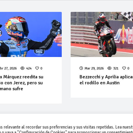
br 27, 2026
424
0
Mar 29, 2026
321
0
x Márquez reedita su
Bezzecchi y Aprilia aplic
lio con Jerez, pero su
el rodillo en Austin
mano sufre
 relevante al recordar sus preferencias y sus visitas repetidas. Lea nuest
 o vaya a "Configuración de Cookies" para proporcionar un consentimient