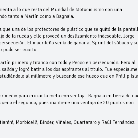
enta a lo que resta del Mundial de Motociclismo con una
ando tanto a Martín como a Bagnaia.
 que una de los protectores de plástico que se quitó de la pantal
ajo de la rueda y ello provocó un deslizamiento indeseable. Jorge
 persecución. El madrileño venía de ganar al Sprint del sábado y s
o pudo ser cuarto.
artín primero y tirando con todo y Pecco en persecución. Pero al
alida y logró batir a los dos aspirantes al título. Fue especialm
studiándolo al milímetro y buscando ese hueco que en Phillip Isl
or medio para cruzar la meta con ventaja. Bagnaia en tierra de na
 bueno el segundo, pues mantiene una ventaja de 20 puntos con
anini, Morbidelli, Binder, Viñales, Quartararo y Raúl Fernández.