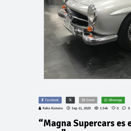
Facebook
Email
Whatsapp
Keko Romero
Sep 11, 2020
1.54k
0
0
“Magna Supercars es el