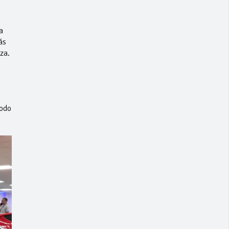
a
ás
za.
todo