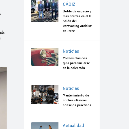
CÁDIZ
Doble de espacio y
s
más ofertas en el II
Salón del
Caravaning Andaluz
en Jerez
ndo
d
Noticias
Coches clásicos:
guía para iniciarse
en la colección
Noticias
Mantenimiento de
coches clásicos:
consejos prácticos
Actualidad