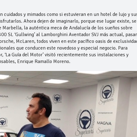
n cuidados y mimados como si estuvieran en un hotel de lujo y su
sfrutarlos. Ahora dejen de imaginarlo, porque ese lugar existe, se
e Marbella, la auténtica meca de Andalucía de los sueños sobre
300 SL ‘Gullwing’ al Lamborghini Aventador SVJ más actual, pasa
rsche, McLaren, todos viven en este pacífico oasis de exclusivida
sionales que conducen este novedoso y especial negocio. Para
 ‘La Guía del Motor’ visitó recientemente sus instalaciones y
nsables, Enrique Ramallo Moreno.