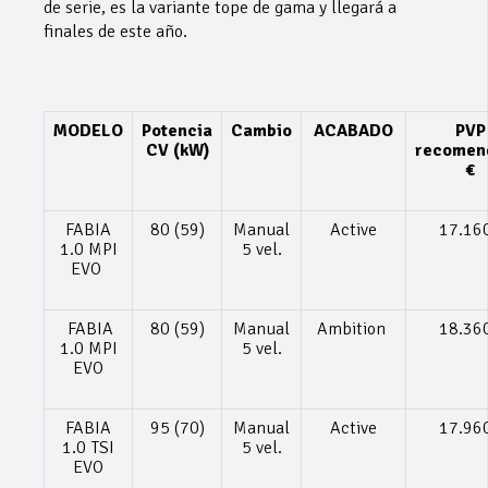
de serie, es la variante tope de gama y llegará a
finales de este año.
MODELO
Potencia
Cambio
ACABADO
PVP
CV (kW)
recomen
€
FABIA
80 (59)
Manual
Active
17.16
1.0 MPI
5 vel.
EVO
FABIA
80 (59)
Manual
Ambition
18.36
1.0 MPI
5 vel.
EVO
FABIA
95 (70)
Manual
Active
17.96
1.0 TSI
5 vel.
EVO