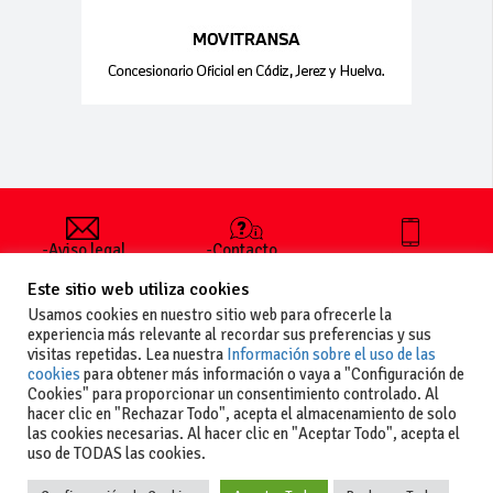
-Aviso legal
-Contacto
+34 627 35
y condiciones
-Cómo
00 36
Este sitio web utiliza cookies
generales
publicar un
de uso
anuncio
Usamos cookies en nuestro sitio web para ofrecerle la
-Vende+
experiencia más relevante al recordar sus preferencias y sus
-Política de
visitas repetidas. Lea nuestra
Información sobre el uso de las
privacidad
cookies
para obtener más información o vaya a "Configuración de
-Política de
Cookies" para proporcionar un consentimiento controlado. Al
cookies
hacer clic en "Rechazar Todo", acepta el almacenamiento de solo
las cookies necesarias. Al hacer clic en "Aceptar Todo", acepta el
uso de TODAS las cookies.