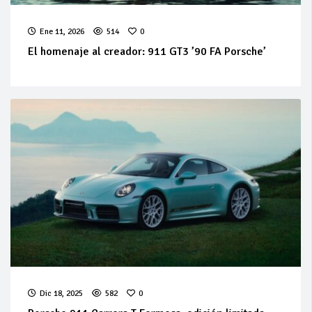
Ene 11, 2026
514
0
El homenaje al creador: 911 GT3 ’90 FA Porsche’
Dic 18, 2025
582
0