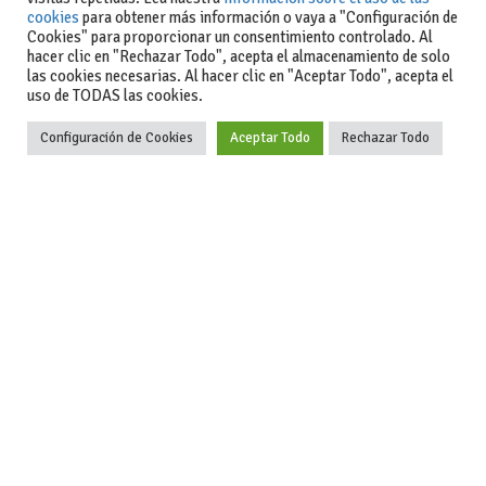
cookies
para obtener más información o vaya a "Configuración de
Cookies" para proporcionar un consentimiento controlado. Al
hacer clic en "Rechazar Todo", acepta el almacenamiento de solo
las cookies necesarias. Al hacer clic en "Aceptar Todo", acepta el
uso de TODAS las cookies.
Configuración de Cookies
Aceptar Todo
Rechazar Todo
-Aviso legal
-Contacto
+34 627 35
y condiciones
-Cómo
00 36
generales
publicar un
de uso
anuncio
-Vende+