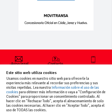
-Aviso legal
-Contacto
+34 627 35
y condiciones
-Cómo
00 36
Este sitio web utiliza cookies
generales
publicar un
de uso
anuncio
Usamos cookies en nuestro sitio web para ofrecerle la
-Vende+
experiencia más relevante al recordar sus preferencias y sus
-Política de
visitas repetidas. Lea nuestra
Información sobre el uso de las
privacidad
cookies
para obtener más información o vaya a "Configuración de
-Política de
Cookies" para proporcionar un consentimiento controlado. Al
cookies
hacer clic en "Rechazar Todo", acepta el almacenamiento de solo
las cookies necesarias. Al hacer clic en "Aceptar Todo", acepta el
uso de TODAS las cookies.