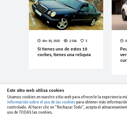
Abr 30, 2025
2.56k
3
O
Si tienes uno de estos 10
Peu
coches, tienes una reliquia
ver
cur
Este sitio web utiliza cookies
Usamos cookies en nuestro sitio web para ofrecerle la experiencia más
Información sobre el uso de las cookies
para obtener más información
controlado. Al hacer clic en "Rechazar Todo", acepta el almacenamiento
-Aviso legal y condiciones generales
uso de TODAS las cookies.
de uso
-Política de privacidad