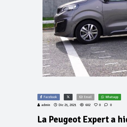
Facebook
Email
Whatsapp
admin
Dic 21, 2021
602
0
0
La Peugeot Expert a h