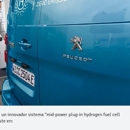
un innovador sistema “mid-power plug-in hydrogen fuel cell
ste en: