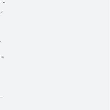
e de
 y
n
00%
no