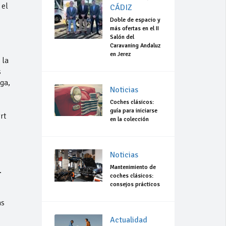
 el
CÁDIZ
Doble de espacio y
más ofertas en el II
Salón del
Caravaning Andaluz
en Jerez
 la
s
ga,
Noticias
Coches clásicos:
guía para iniciarse
rt
en la colección
Noticias
Mantenimiento de
.
coches clásicos:
consejos prácticos
as
Actualidad