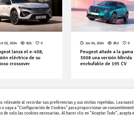
ct 02, 2024
821
0
Jun 04, 2024
852
0
geot lanza el e-408,
Peugeot añade a la gama
sión eléctrica de su
3008 una versión híbrida
ioso crossover
enchufable de 195 CV
 relevante al recordar sus preferencias y sus visitas repetidas. Lea nuest
 o vaya a "Configuración de Cookies" para proporcionar un consentimient
 de solo las cookies necesarias. Al hacer clic en "Aceptar Todo", acepta e
-Contacto
-Cómo publicar un anuncio
-Vende+