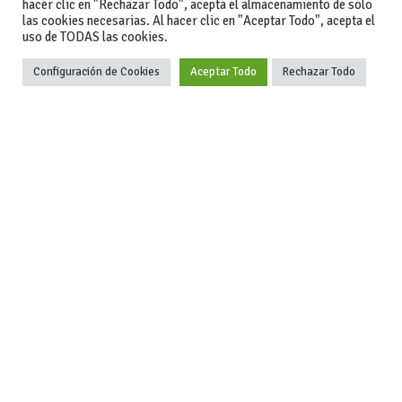
hacer clic en "Rechazar Todo", acepta el almacenamiento de solo
Actualidad
las cookies necesarias. Al hacer clic en "Aceptar Todo", acepta el
uso de TODAS las cookies.
Coches de ocasión: guía completa para comprar seguro
Configuración de Cookies
Aceptar Todo
Rechazar Todo